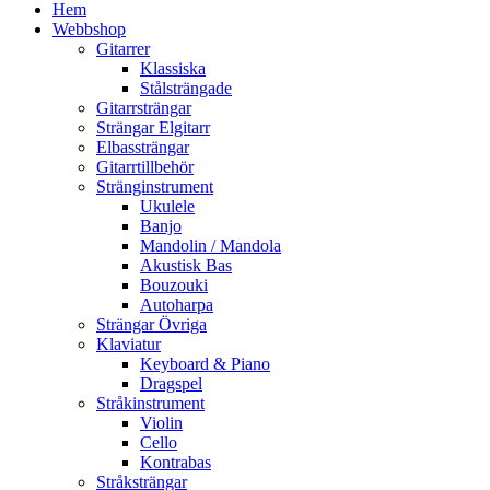
Hem
Webbshop
Gitarrer
Klassiska
Stålsträngade
Gitarrsträngar
Strängar Elgitarr
Elbassträngar
Gitarrtillbehör
Stränginstrument
Ukulele
Banjo
Mandolin / Mandola
Akustisk Bas
Bouzouki
Autoharpa
Strängar Övriga
Klaviatur
Keyboard & Piano
Dragspel
Stråkinstrument
Violin
Cello
Kontrabas
Stråksträngar