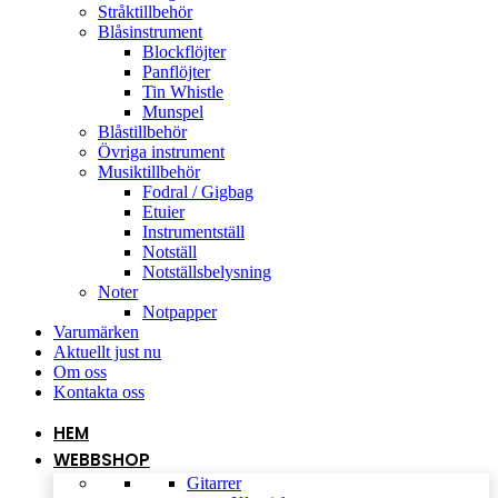
Stråktillbehör
Blåsinstrument
Blockflöjter
Panflöjter
Tin Whistle
Munspel
Blåstillbehör
Övriga instrument
Musiktillbehör
Fodral / Gigbag
Etuier
Instrumentställ
Notställ
Notställsbelysning
Noter
Notpapper
Varumärken
Aktuellt just nu
Om oss
Kontakta oss
HEM
WEBBSHOP
Gitarrer