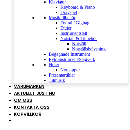
Klaviatur
Keyboard & Piano
Dragspel
Musiktillbehör
Fodral / Gigbag
Etuier
Instrumentställ
Notställ & Tillbehör
Notställ
Notställsbelysning
Begagnade Instrument
Rytminstrument/Slagverk
Noter
Notpapper
Presentartiklar
Julmusik
VARUMÄRKEN
AKTUELLT JUST NU
OM OSS
KONTAKTA OSS
KÖPVILLKOR