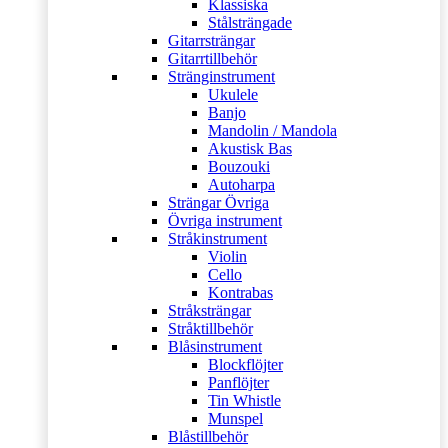
Klassiska
Stålsträngade
Gitarrsträngar
Gitarrtillbehör
Stränginstrument
Ukulele
Banjo
Mandolin / Mandola
Akustisk Bas
Bouzouki
Autoharpa
Strängar Övriga
Övriga instrument
Stråkinstrument
Violin
Cello
Kontrabas
Stråksträngar
Stråktillbehör
Blåsinstrument
Blockflöjter
Panflöjter
Tin Whistle
Munspel
Blåstillbehör