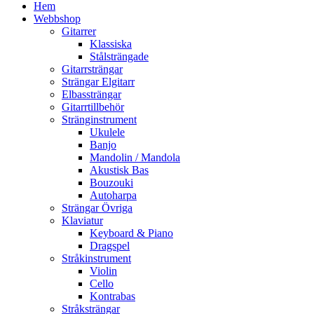
Hem
Webbshop
Gitarrer
Klassiska
Stålsträngade
Gitarrsträngar
Strängar Elgitarr
Elbassträngar
Gitarrtillbehör
Stränginstrument
Ukulele
Banjo
Mandolin / Mandola
Akustisk Bas
Bouzouki
Autoharpa
Strängar Övriga
Klaviatur
Keyboard & Piano
Dragspel
Stråkinstrument
Violin
Cello
Kontrabas
Stråksträngar