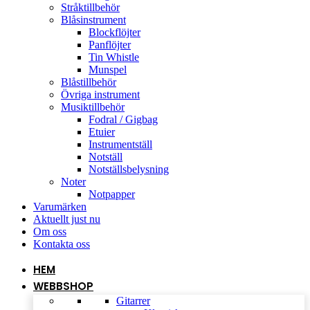
Stråktillbehör
Blåsinstrument
Blockflöjter
Panflöjter
Tin Whistle
Munspel
Blåstillbehör
Övriga instrument
Musiktillbehör
Fodral / Gigbag
Etuier
Instrumentställ
Notställ
Notställsbelysning
Noter
Notpapper
Varumärken
Aktuellt just nu
Om oss
Kontakta oss
HEM
WEBBSHOP
Gitarrer