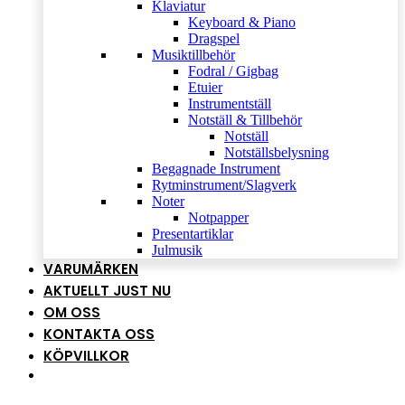
Klaviatur
Keyboard & Piano
Dragspel
Musiktillbehör
Fodral / Gigbag
Etuier
Instrumentställ
Notställ & Tillbehör
Notställ
Notställsbelysning
Begagnade Instrument
Rytminstrument/Slagverk
Noter
Notpapper
Presentartiklar
Julmusik
VARUMÄRKEN
AKTUELLT JUST NU
OM OSS
KONTAKTA OSS
KÖPVILLKOR