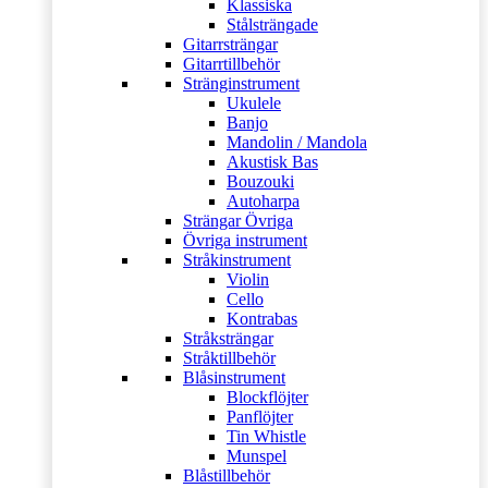
Klassiska
Stålsträngade
Gitarrsträngar
Gitarrtillbehör
Stränginstrument
Ukulele
Banjo
Mandolin / Mandola
Akustisk Bas
Bouzouki
Autoharpa
Strängar Övriga
Övriga instrument
Stråkinstrument
Violin
Cello
Kontrabas
Stråksträngar
Stråktillbehör
Blåsinstrument
Blockflöjter
Panflöjter
Tin Whistle
Munspel
Blåstillbehör