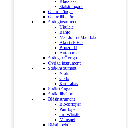
Klassiska
Stålsträngade
Gitarrsträngar
Gitarrtillbehör
Stränginstrument
Ukulele
Banjo
Mandolin / Mandola
Akustisk Bas
Bouzouki
Autoharpa
Strängar Övriga
Övriga instrument
Stråkinstrument
Violin
Cello
Kontrabas
Stråksträngar
Stråktillbehör
Blåsinstrument
Blockflöjter
Panflöjter
Tin Whistle
Munspel
Blåstillbehör