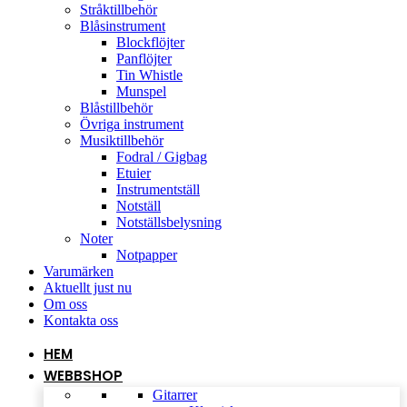
Stråktillbehör
Blåsinstrument
Blockflöjter
Panflöjter
Tin Whistle
Munspel
Blåstillbehör
Övriga instrument
Musiktillbehör
Fodral / Gigbag
Etuier
Instrumentställ
Notställ
Notställsbelysning
Noter
Notpapper
Varumärken
Aktuellt just nu
Om oss
Kontakta oss
HEM
WEBBSHOP
Gitarrer