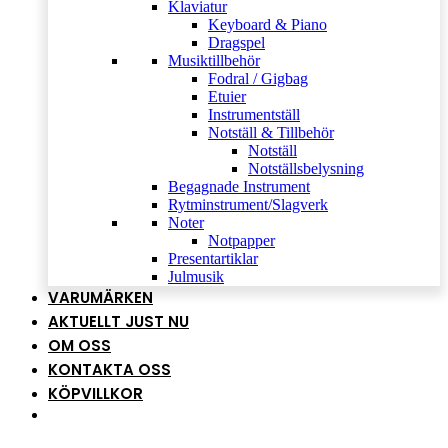
Klaviatur
Keyboard & Piano
Dragspel
Musiktillbehör
Fodral / Gigbag
Etuier
Instrumentställ
Notställ & Tillbehör
Notställ
Notställsbelysning
Begagnade Instrument
Rytminstrument/Slagverk
Noter
Notpapper
Presentartiklar
Julmusik
VARUMÄRKEN
AKTUELLT JUST NU
OM OSS
KONTAKTA OSS
KÖPVILLKOR