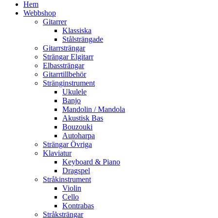
Hem
Webbshop
Gitarrer
Klassiska
Stålsträngade
Gitarrsträngar
Strängar Elgitarr
Elbassträngar
Gitarrtillbehör
Stränginstrument
Ukulele
Banjo
Mandolin / Mandola
Akustisk Bas
Bouzouki
Autoharpa
Strängar Övriga
Klaviatur
Keyboard & Piano
Dragspel
Stråkinstrument
Violin
Cello
Kontrabas
Stråksträngar