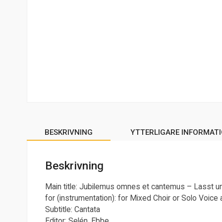
BESKRIVNING
YTTERLIGARE INFORMAT
Beskrivning
Main title: Jubilemus omnes et cantemus – Lasst un
for (instrumentation): for Mixed Choir or Solo Voic
Subtitle: Cantata
Editor: Selén, Ebbe