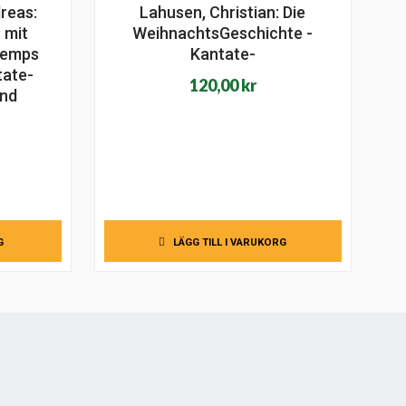
reas:
Lahusen, Christian: Die
 mit
WeihnachtsGeschichte -
temps
Kantate-
tate-
120,00
kr
und
G
LÄGG TILL I VARUKORG