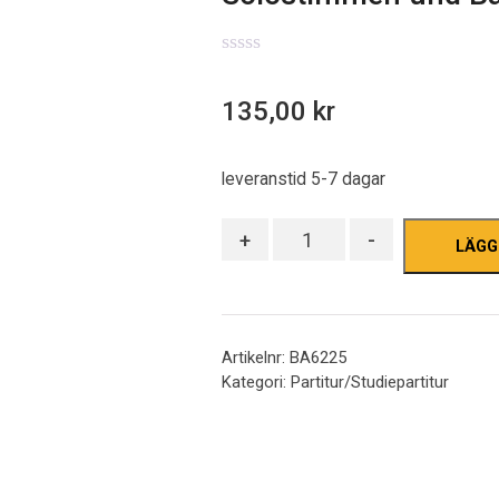
0
out
135,00
kr
of
5
leveranstid 5-7 dagar
Antal
+
-
LÄGG
Artikelnr:
BA6225
Kategori:
Partitur/Studiepartitur