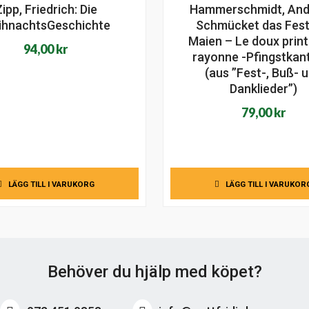
ipp, Friedrich: Die
Hammerschmidt, And
ihnachtsGeschichte
Schmücket das Fest
Maien – Le doux prin
94,00
kr
rayonne -Pfingstkan
(aus ”Fest-, Buß- 
Danklieder”)
79,00
kr
LÄGG TILL I VARUKORG
LÄGG TILL I VARUKOR
Behöver du hjälp med köpet?