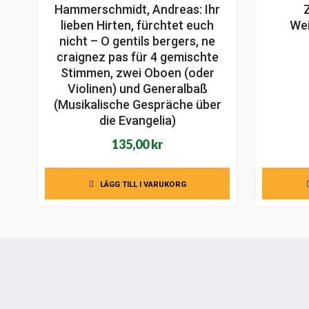
Hammerschmidt, Andreas: Ihr
Z
lieben Hirten, fürchtet euch
We
nicht – O gentils bergers, ne
craignez pas für 4 gemischte
Stimmen, zwei Oboen (oder
Violinen) und Generalbaß
(Musikalische Gespräche über
die Evangelia)
135,00
kr
LÄGG TILL I VARUKORG