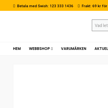
Betala med Swish: 123 333 1436
Frakt: 69 kr för
HEM
WEBBSHOP
VARUMÄRKEN
AKTUEL