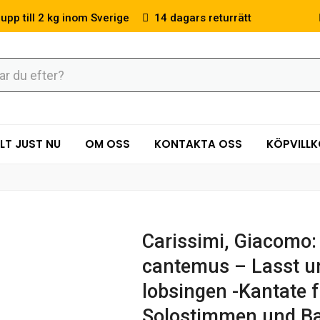
 upp till 2 kg inom Sverige
14 dagars returrätt
LT JUST NU
OM OSS
KONTAKTA OSS
KÖPVILL
Carissimi, Giacomo
cantemus – Lasst un
lobsingen -Kantate 
Solostimmen und Ba