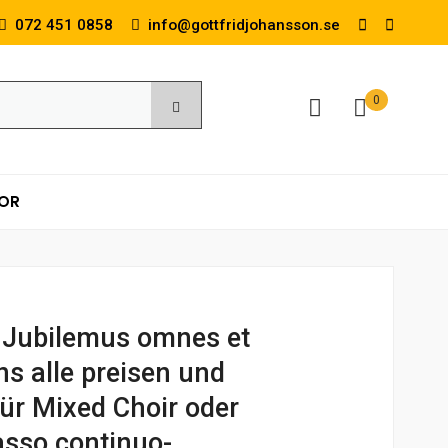
072 451 0858
info@gottfridjohansson.se
0
KOR
: Jubilemus omnes et
s alle preisen und
für Mixed Choir oder
sso continuo-