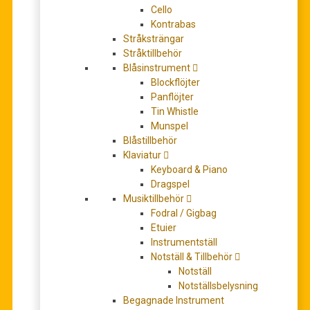
Cello
Kontrabas
390,00
kr
Stråksträngar
Stråktillbehör
Blåsinstrument
leveranstid 5-7 dagar
Blockflöjter
Panflöjter
Antal
+
-
Tin Whistle
Munspel
LÄGG TILL I VARUKORG
Blåstillbehör
Klaviatur
Keyboard & Piano
Artikelnr:
BA3517
Dragspel
Kategori:
Partitur/Studiepartitur
Musiktillbehör
Fodral / Gigbag
BESKRIVNING
Etuier
Instrumentställ
YTTERLIGARE INFORMATION
Notställ & Tillbehör
Notställ
RECENSIONER (0)
Notställsbelysning
Begagnade Instrument