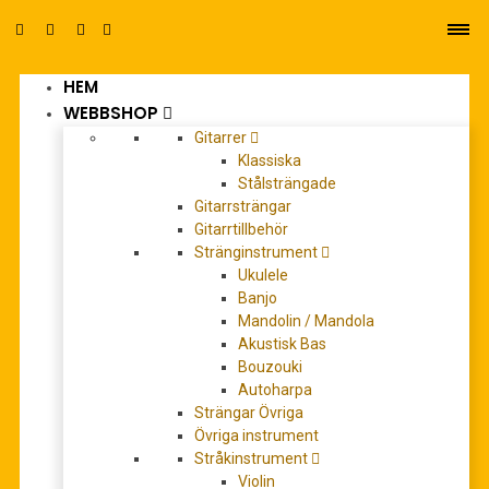
HEM
0
WEBBSHOP
Gitarrer
Klassiska
Stålsträngade
Gitarrsträngar
Gitarrtillbehör
Stränginstrument
Ukulele
Banjo
Mandolin / Mandola
Caldara, Antonio: Dies irae -
Akustisk Bas
Sequenz-Komposition für
Bouzouki
Autoharpa
Solostimmen, Chor und
Strängar Övriga
Orchester-
Övriga instrument
Stråkinstrument
Violin
0
out of 5