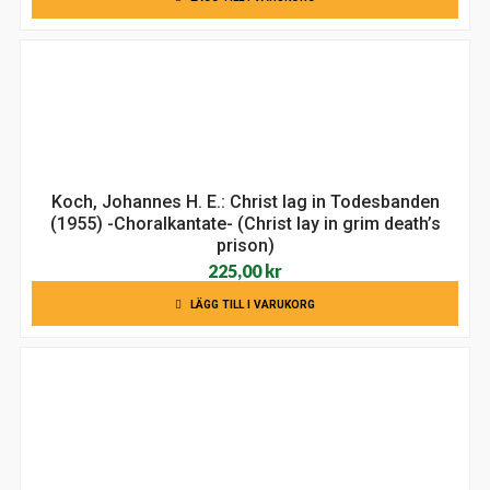
Koch, Johannes H. E.: Christ lag in Todesbanden
(1955) -Choralkantate- (Christ lay in grim death’s
prison)
225,00
kr
LÄGG TILL I VARUKORG