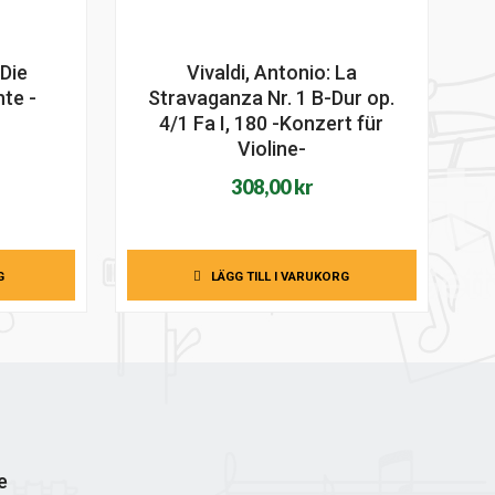
 Die
Vivaldi, Antonio: La
te -
Stravaganza Nr. 1 B-Dur op.
4/1 Fa I, 180 -Konzert für
Violine-
308,00
kr
G
LÄGG TILL I VARUKORG
e