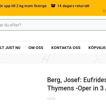
ör upp till 2 kg inom Sverige
14 dagars returrätt
LT JUST NU
OM OSS
KONTAKTA OSS
KÖPVILL
Berg, Josef: Eufride
Thymens -Oper in 3 
0