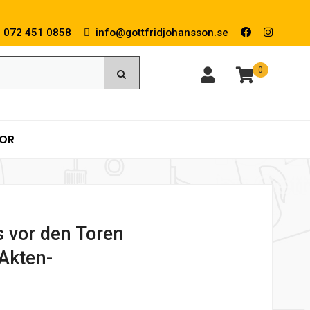
072 451 0858
info@gottfridjohansson.se
0
KOR
s vor den Toren
Akten-