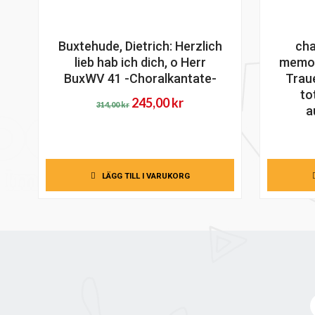
Buxtehude, Dietrich: Herzlich
cha
lieb hab ich dich, o Herr
memor
BuxWV 41 -Choralkantate-
Traue
to
Det
Det
245,00
kr
314,00
kr
a
ursprungliga
nuvarande
priset
priset
var:
är:
314,00 kr.
245,00 kr.
LÄGG TILL I VARUKORG