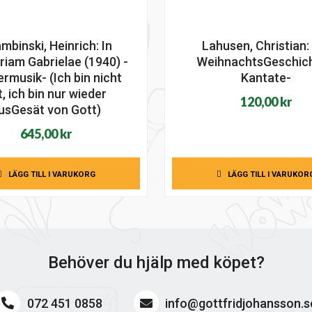
mbinski, Heinrich: In
Lahusen, Christian:
iam Gabrielae (1940) -
WeihnachtsGeschich
rmusik- (Ich bin nicht
Kantate-
t, ich bin nur wieder
120,00
kr
usGesät von Gott)
645,00
kr
LÄGG TILL I VARUKORG
LÄGG TILL I VARUKOR
Behöver du hjälp med köpet?
072 451 0858
info@gottfridjohansson.s