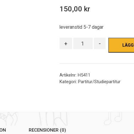
out
150,00
kr
of
5
leveranstid 5-7 dagar
Antal
+
-
LÄGG
Artikelnr:
H5411
Kategori:
Partitur/Studiepartitur
ION
RECENSIONER (0)