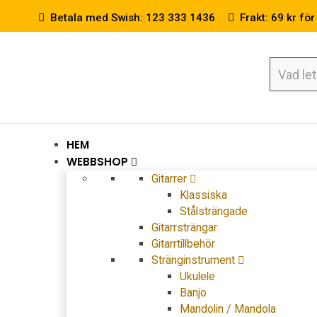
Betala med Swish: 123 333 1436
Frakt: 69 kr för
HEM
WEBBSHOP
Gitarrer
Klassiska
Stålsträngade
Gitarrsträngar
Gitarrtillbehör
Stränginstrument
Ukulele
Banjo
Mandolin / Mandola