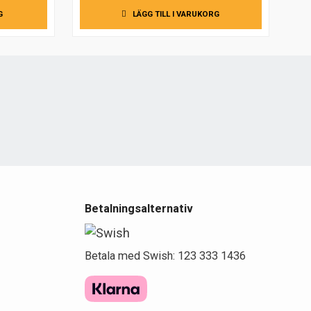
G
LÄGG TILL I VARUKORG
e
Betalningsalternativ
Betala med Swish: 123 333 1436