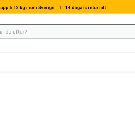
 upp till 2 kg inom Sverige
14 dagars returrätt