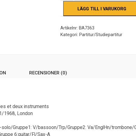
LÄGG TILL I VARUKORG
Artikelnr:
BA7363
Kategori:
Partitur/Studiepartitur
ION
RECENSIONER (0)
ales et deux instruments
/11/1968, London
/Vibr-solo/Gruppe1: V/bassoon/Trp/Gruppe2: Va/EnglHn/trombone
ruppe 6:guitar/Fl/Sax-A