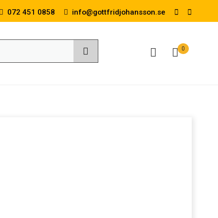
072 451 0858
info@gottfridjohansson.se
0