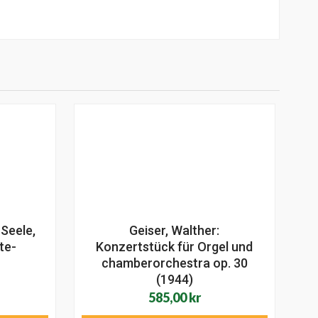
 Seele,
Geiser, Walther:
te-
Konzertstück für Orgel und
chamberorchestra op. 30
(1944)
585,00
kr