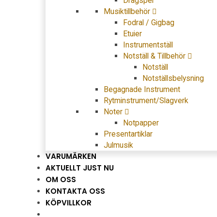
Dragspel
Musiktillbehör
Fodral / Gigbag
Etuier
Instrumentställ
Notställ & Tillbehör
Notställ
Notställsbelysning
Begagnade Instrument
Rytminstrument/Slagverk
Noter
Notpapper
Presentartiklar
Julmusik
VARUMÄRKEN
AKTUELLT JUST NU
OM OSS
KONTAKTA OSS
KÖPVILLKOR