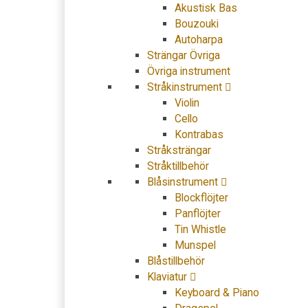
Akustisk Bas
Bouzouki
Autoharpa
Strängar Övriga
Övriga instrument
Stråkinstrument
Violin
Cello
Kontrabas
Stråksträngar
Stråktillbehör
Blåsinstrument
Blockflöjter
Panflöjter
Tin Whistle
Munspel
Blåstillbehör
Klaviatur
Keyboard & Piano