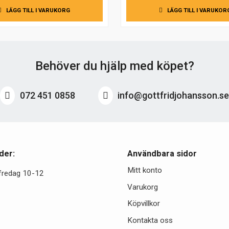
LÄGG TILL I VARUKORG
LÄGG TILL I VARUKOR
Behöver du hjälp med köpet?
072 451 0858
info@gottfridjohansson.s
der:
Användbara sidor
Mitt konto
fredag 10-12
Varukorg
Köpvillkor
Kontakta oss