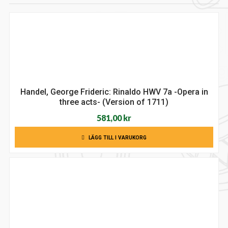
Handel, George Frideric: Rinaldo HWV 7a -Opera in
three acts- (Version of 1711)
581,00
kr
LÄGG TILL I VARUKORG