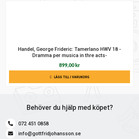
Handel, George Frideric: Tamerlano HWV 18 -
Dramma per musica in thre acts-
899,00
kr
LÄGG TILL I VARUKORG
Behöver du hjälp med köpet?
072 451 0858
info@gottfridjohansson.se