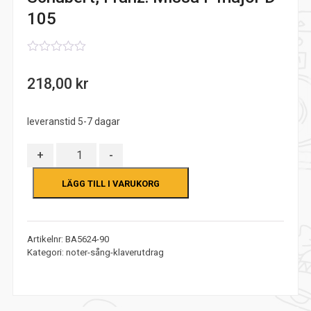
105
0
out
218,00
kr
of
5
leveranstid 5-7 dagar
Antal
+
-
LÄGG TILL I VARUKORG
Artikelnr:
BA5624-90
Kategori:
noter-sång-klaverutdrag