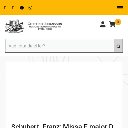
0
Schubert, Franz: Missa F major D