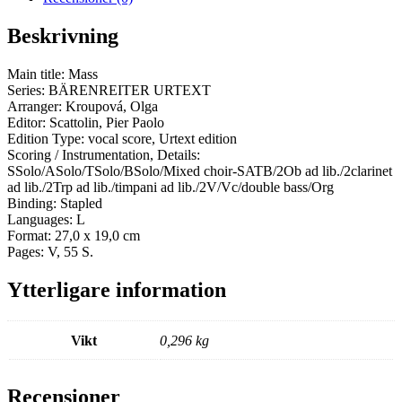
Beskrivning
Main title: Mass
Series: BÄRENREITER URTEXT
Arranger: Kroupová, Olga
Editor: Scattolin, Pier Paolo
Edition Type: vocal score, Urtext edition
Scoring / Instrumentation, Details:
SSolo/ASolo/TSolo/BSolo/Mixed choir-SATB/2Ob ad lib./2clarinet
ad lib./2Trp ad lib./timpani ad lib./2V/Vc/double bass/Org
Binding: Stapled
Languages: L
Format: 27,0 x 19,0 cm
Pages: V, 55 S.
Ytterligare information
Vikt
0,296 kg
Recensioner