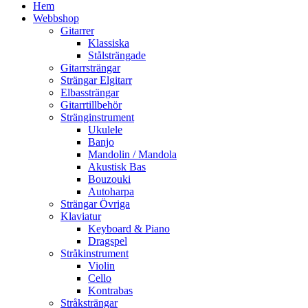
Hem
Webbshop
Gitarrer
Klassiska
Stålsträngade
Gitarrsträngar
Strängar Elgitarr
Elbassträngar
Gitarrtillbehör
Stränginstrument
Ukulele
Banjo
Mandolin / Mandola
Akustisk Bas
Bouzouki
Autoharpa
Strängar Övriga
Klaviatur
Keyboard & Piano
Dragspel
Stråkinstrument
Violin
Cello
Kontrabas
Stråksträngar