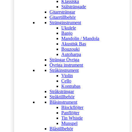
Klassiska
Stålsträngade
Gitarrsträngar
Gitarrtillbehör
Stränginstrument
Ukulele
Banjo
Mandolin / Mandola
Akustisk Bas
Bouzouki
Autoharpa
Strängar Övriga
Övriga instrument
Stråkinstrument
Violin
Cello
Kontrabas
Stråksträngar
Stråktillbehör
Blåsinstrument
Blockflöjter
Panflöjter
Tin Whistle
Munspel
Blåstillbehör