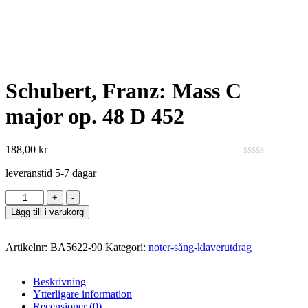
Schubert, Franz: Mass C
major op. 48 D 452
188,00
kr
0
leveranstid 5-7 dagar
out
of
Antal
+
-
5
Lägg till i varukorg
Artikelnr:
BA5622-90
Kategori:
noter-sång-klaverutdrag
Beskrivning
Ytterligare information
Recensioner (0)