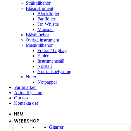
Stråktillbehör
Blåsinstrument
Blockflöjter
Panflöjter
Tin Whistle
Munspel
Blåstillbehör
Övriga instrument
Musiktillbehör
Fodral / Gigbag
Etuier
Instrumentställ
Notställ
Notställsbelysning
Noter
Notpapper
Varumärken
Aktuellt just nu
Om oss
Kontakta oss
HEM
WEBBSHOP
Gitarrer