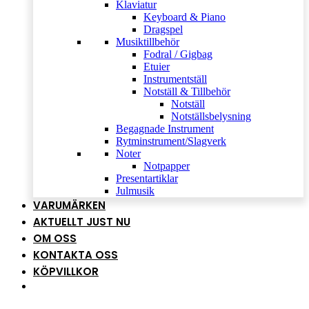
Klaviatur
Keyboard & Piano
Dragspel
Musiktillbehör
Fodral / Gigbag
Etuier
Instrumentställ
Notställ & Tillbehör
Notställ
Notställsbelysning
Begagnade Instrument
Rytminstrument/Slagverk
Noter
Notpapper
Presentartiklar
Julmusik
VARUMÄRKEN
AKTUELLT JUST NU
OM OSS
KONTAKTA OSS
KÖPVILLKOR