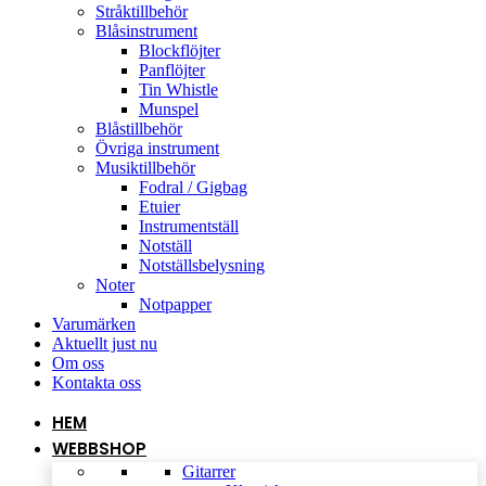
Stråktillbehör
Blåsinstrument
Blockflöjter
Panflöjter
Tin Whistle
Munspel
Blåstillbehör
Övriga instrument
Musiktillbehör
Fodral / Gigbag
Etuier
Instrumentställ
Notställ
Notställsbelysning
Noter
Notpapper
Varumärken
Aktuellt just nu
Om oss
Kontakta oss
HEM
WEBBSHOP
Gitarrer