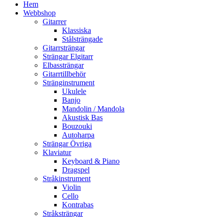
Hem
Webbshop
Gitarrer
Klassiska
Stålsträngade
Gitarrsträngar
Strängar Elgitarr
Elbassträngar
Gitarrtillbehör
Stränginstrument
Ukulele
Banjo
Mandolin / Mandola
Akustisk Bas
Bouzouki
Autoharpa
Strängar Övriga
Klaviatur
Keyboard & Piano
Dragspel
Stråkinstrument
Violin
Cello
Kontrabas
Stråksträngar