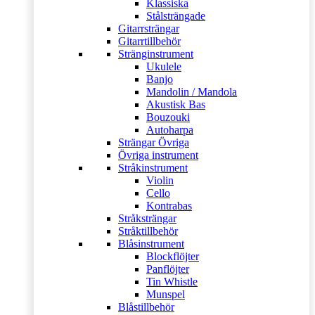
Klassiska
Stålsträngade
Gitarrsträngar
Gitarrtillbehör
Stränginstrument
Ukulele
Banjo
Mandolin / Mandola
Akustisk Bas
Bouzouki
Autoharpa
Strängar Övriga
Övriga instrument
Stråkinstrument
Violin
Cello
Kontrabas
Stråksträngar
Stråktillbehör
Blåsinstrument
Blockflöjter
Panflöjter
Tin Whistle
Munspel
Blåstillbehör