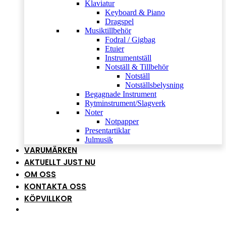
Klaviatur
Keyboard & Piano
Dragspel
Musiktillbehör
Fodral / Gigbag
Etuier
Instrumentställ
Notställ & Tillbehör
Notställ
Notställsbelysning
Begagnade Instrument
Rytminstrument/Slagverk
Noter
Notpapper
Presentartiklar
Julmusik
VARUMÄRKEN
AKTUELLT JUST NU
OM OSS
KONTAKTA OSS
KÖPVILLKOR