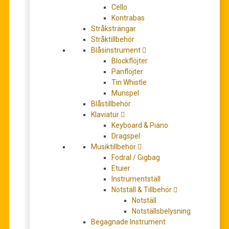
Missa C major K. 259 ”Organ Solo
Cello
Kontrabas
Mass”
Stråksträngar
Stråktillbehör
0
out of 5
Blåsinstrument
Blockflöjter
132,00
kr
Panflöjter
Tin Whistle
Munspel
leveranstid 5-7 dagar
Blåstillbehör
Klaviatur
Antal
+
-
Keyboard & Piano
Dragspel
Musiktillbehör
LÄGG TILL I VARUKORG
Fodral / Gigbag
Etuier
Artikelnr:
BA4852-90
Instrumentställ
Kategori:
noter-sång-klaverutdrag
Notställ & Tillbehör
Notställ
BESKRIVNING
Notställsbelysning
Begagnade Instrument