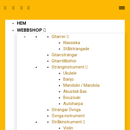
HEM
0
WEBBSHOP
Gitarrer
Klassiska
Stålsträngade
Gitarrsträngar
Gitarrtillbehör
Stränginstrument
Ukulele
Banjo
Mandolin / Mandola
Akustisk Bas
Bouzouki
Autoharpa
Strängar Övriga
Övriga instrument
Stråkinstrument
Mozart, Wolfgang Amadeus:
Violin