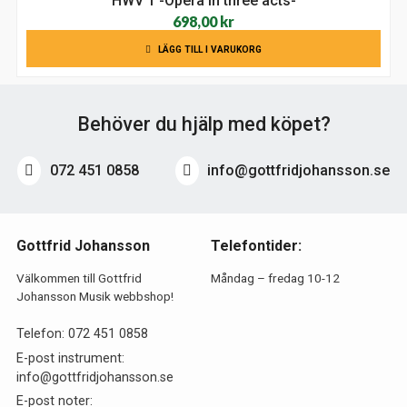
HWV 1 -Opera in three acts-
698,00
kr
LÄGG TILL I VARUKORG
Behöver du hjälp med köpet?
072 451 0858
info@gottfridjohansson.se
Gottfrid Johansson
Telefontider:
Välkommen till Gottfrid
Måndag – fredag 10-12
Johansson Musik webbshop!
Telefon:
072 451 0858
E-post instrument:
info@gottfridjohansson.se
E-post noter: