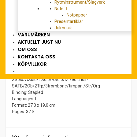
YTTERLIGARE INFORMATION
Rytminstrument/Slagverk
Noter
RECENSIONER (0)
Notpapper
Presentartiklar
Julmusik
Beskrivning
VARUMÄRKEN
Main title: Missa
AKTUELLT JUST NU
Series: BÄRENREITER URTEXT
OM OSS
Arranger: Focke, Martin
KONTAKTA OSS
Editor: Senn, Walter
KÖPVILLKOR
Edition Type: vocal score, Urtext edition
Scoring / Instrumentation, Details:
SSolo/ASolo/TSolo/BSolo/Mixed choir-
SATB/2Ob/2Trp/3trombone/timpani/Str/Org
Binding: Stapled
Languages: L
Format: 27,0 x 19,0 cm
Pages: 32 S.