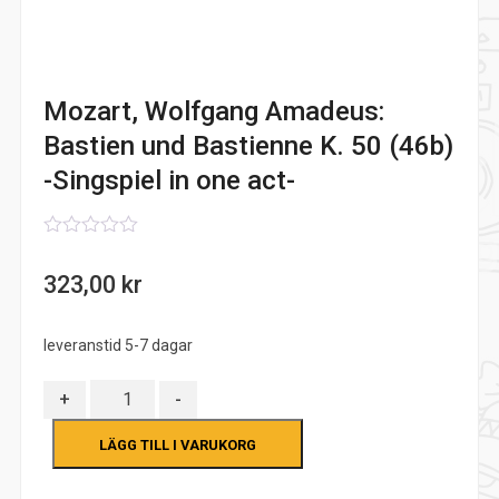
Mozart, Wolfgang Amadeus:
Bastien und Bastienne K. 50 (46b)
-Singspiel in one act-
0
out
323,00
kr
of
5
leveranstid 5-7 dagar
Antal
+
-
LÄGG TILL I VARUKORG