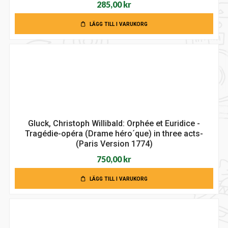
285,00
kr
LÄGG TILL I VARUKORG
Gluck, Christoph Willibald: Orphée et Euridice -
Tragédie-opéra (Drame héro´que) in three acts-
(Paris Version 1774)
750,00
kr
LÄGG TILL I VARUKORG