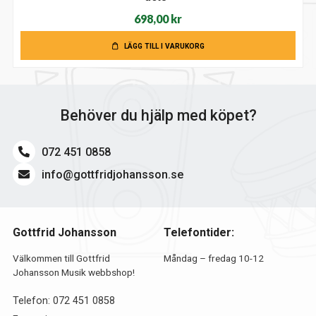
698,00
kr
LÄGG TILL I VARUKORG
Behöver du hjälp med köpet?
072 451 0858
info@gottfridjohansson.se
Gottfrid Johansson
Telefontider:
Välkommen till Gottfrid
Måndag – fredag 10-12
Johansson Musik webbshop!
Telefon:
072 451 0858