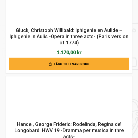
Gluck, Christoph Willibald: Iphigenie en Aulide –
Iphigenie in Aulis -Opera in three acts- (Paris version
of 1774)
1.170,00
kr
LÄGG TILL I VARUKORG
Handel, George Frideric: Rodelinda, Regina de’
Longobardi HWV 19 -Dramma per musica in thre
acts-