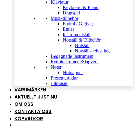
Klaviatur
Keyboard & Piano
Dragspel
Musiktillbehör
Fodral / Gigbag
Etuier
Instrumentställ
Notställ & Tillbehör
Notställ
Notställsbelysning
Begagnade Instrument
Rytminstrument/Slagverk
Noter
Notpapper
Presentartiklar
Julmusik
VARUMÄRKEN
AKTUELLT JUST NU
OM OSS
KONTAKTA OSS
KÖPVILLKOR