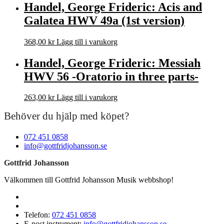
Handel, George Frideric: Acis and
Galatea HWV 49a (1st version)
368,00
kr
Lägg till i varukorg
Handel, George Frideric: Messiah
HWV 56 -Oratorio in three parts-
263,00
kr
Lägg till i varukorg
Behöver du hjälp med köpet?
072 451 0858
info@gottfridjohansson.se
Gottfrid Johansson
Välkommen till Gottfrid Johansson Musik webbshop!
Telefon:
072 451 0858
E-post instrument:
info@gottfridjohansson.se