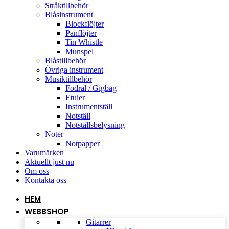
Stråktillbehör
Blåsinstrument
Blockflöjter
Panflöjter
Tin Whistle
Munspel
Blåstillbehör
Övriga instrument
Musiktillbehör
Fodral / Gigbag
Etuier
Instrumentställ
Notställ
Notställsbelysning
Noter
Notpapper
Varumärken
Aktuellt just nu
Om oss
Kontakta oss
HEM
WEBBSHOP
Gitarrer