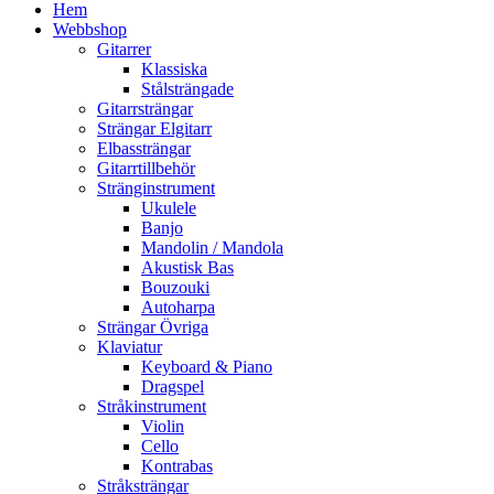
Hem
Webbshop
Gitarrer
Klassiska
Stålsträngade
Gitarrsträngar
Strängar Elgitarr
Elbassträngar
Gitarrtillbehör
Stränginstrument
Ukulele
Banjo
Mandolin / Mandola
Akustisk Bas
Bouzouki
Autoharpa
Strängar Övriga
Klaviatur
Keyboard & Piano
Dragspel
Stråkinstrument
Violin
Cello
Kontrabas
Stråksträngar