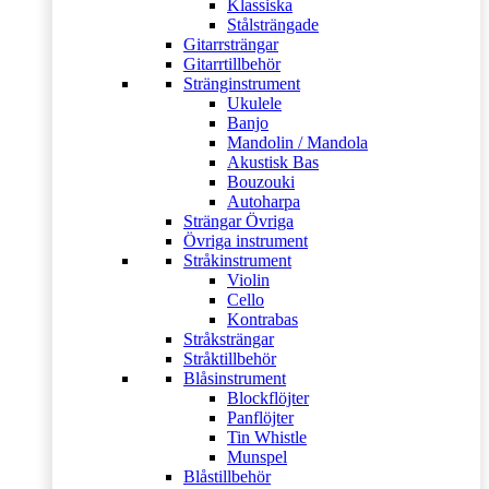
Klassiska
Stålsträngade
Gitarrsträngar
Gitarrtillbehör
Stränginstrument
Ukulele
Banjo
Mandolin / Mandola
Akustisk Bas
Bouzouki
Autoharpa
Strängar Övriga
Övriga instrument
Stråkinstrument
Violin
Cello
Kontrabas
Stråksträngar
Stråktillbehör
Blåsinstrument
Blockflöjter
Panflöjter
Tin Whistle
Munspel
Blåstillbehör