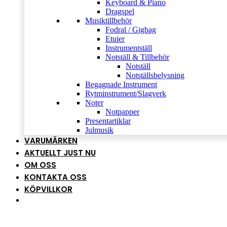
Keyboard & Piano
Dragspel
Musiktillbehör
Fodral / Gigbag
Etuier
Instrumentställ
Notställ & Tillbehör
Notställ
Notställsbelysning
Begagnade Instrument
Rytminstrument/Slagverk
Noter
Notpapper
Presentartiklar
Julmusik
VARUMÄRKEN
AKTUELLT JUST NU
OM OSS
KONTAKTA OSS
KÖPVILLKOR