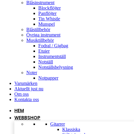
Blåsinstrument
Blockflöjter
Panflöjter
Tin Whistle
Munspel
Blåstillbehör
Övriga instrument
Musiktillbehör
Fodral / Gigbag
Etuier
Instrumentställ
Notställ
Notställsbelysning
Noter
Notpapper
Varumärken
Aktuellt just nu
Om oss
Kontakta oss
HEM
WEBBSHOP
Gitarrer
Klassiska