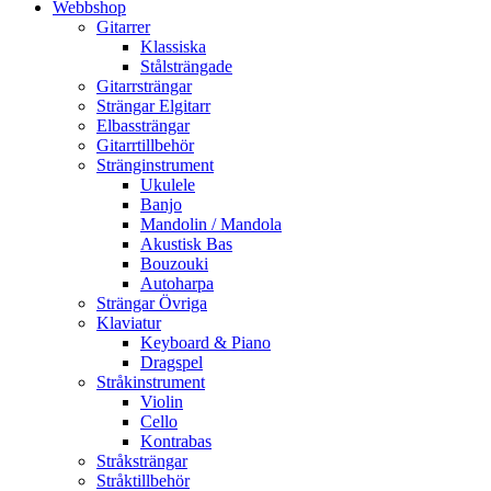
Webbshop
Gitarrer
Klassiska
Stålsträngade
Gitarrsträngar
Strängar Elgitarr
Elbassträngar
Gitarrtillbehör
Stränginstrument
Ukulele
Banjo
Mandolin / Mandola
Akustisk Bas
Bouzouki
Autoharpa
Strängar Övriga
Klaviatur
Keyboard & Piano
Dragspel
Stråkinstrument
Violin
Cello
Kontrabas
Stråksträngar
Stråktillbehör