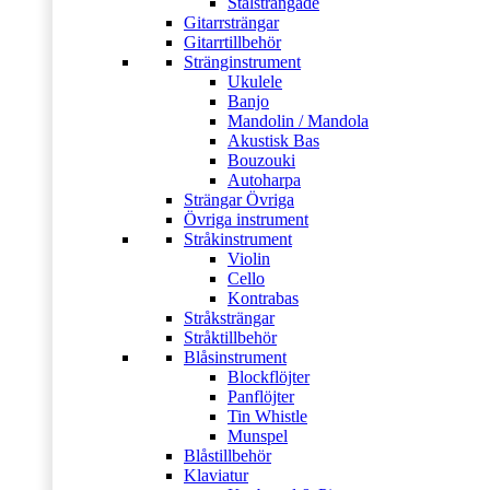
Stålsträngade
Gitarrsträngar
Gitarrtillbehör
Stränginstrument
Ukulele
Banjo
Mandolin / Mandola
Akustisk Bas
Bouzouki
Autoharpa
Strängar Övriga
Övriga instrument
Stråkinstrument
Violin
Cello
Kontrabas
Stråksträngar
Stråktillbehör
Blåsinstrument
Blockflöjter
Panflöjter
Tin Whistle
Munspel
Blåstillbehör
Klaviatur