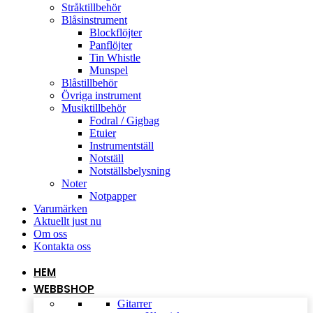
Stråktillbehör
Blåsinstrument
Blockflöjter
Panflöjter
Tin Whistle
Munspel
Blåstillbehör
Övriga instrument
Musiktillbehör
Fodral / Gigbag
Etuier
Instrumentställ
Notställ
Notställsbelysning
Noter
Notpapper
Varumärken
Aktuellt just nu
Om oss
Kontakta oss
HEM
WEBBSHOP
Gitarrer