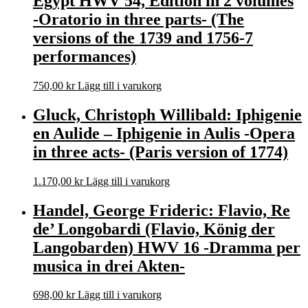
Egypt HWV 54, Edition in 2 volumes
-Oratorio in three parts- (The
versions of the 1739 and 1756-7
performances)
750,00
kr
Lägg till i varukorg
Gluck, Christoph Willibald: Iphigenie
en Aulide – Iphigenie in Aulis -Opera
in three acts- (Paris version of 1774)
1.170,00
kr
Lägg till i varukorg
Handel, George Frideric: Flavio, Re
de’ Longobardi (Flavio, König der
Langobarden) HWV 16 -Dramma per
musica in drei Akten-
698,00
kr
Lägg till i varukorg