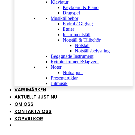
Klaviatur
Keyboard & Piano
Dragspel
Musiktillbehör
Fodral / Gigbag
Etuier
Instrumentställ
Notställ & Tillbehör
Notställ
Notställsbelysning
Begagnade Instrument
Rytminstrument/Slagverk
Noter
Notpapper
Presentartiklar
Julmusik
VARUMÄRKEN
AKTUELLT JUST NU
OM OSS
KONTAKTA OSS
KÖPVILLKOR