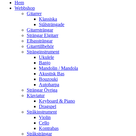
Hem
Webbshop
Gitarrer
Klassiska
Stålsträngade
Gitarrsträngar
Strängar Elgitarr
Elbassträngar
Gitarrtillbehör
Stränginstrument
Ukulele
Banjo
Mandolin / Mandola
Akustisk Bas
Bouzouki
Autoharpa
Strängar Övriga
Klaviatur
Keyboard & Piano
Dragspel
Stråkinstrument
Violin
Cello
Kontrabas
Stråksträngar