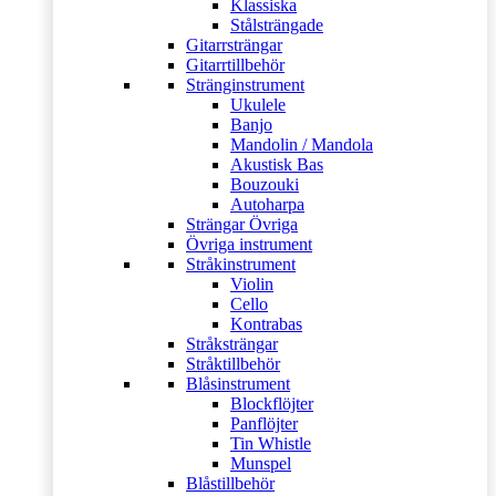
Klassiska
Stålsträngade
Gitarrsträngar
Gitarrtillbehör
Stränginstrument
Ukulele
Banjo
Mandolin / Mandola
Akustisk Bas
Bouzouki
Autoharpa
Strängar Övriga
Övriga instrument
Stråkinstrument
Violin
Cello
Kontrabas
Stråksträngar
Stråktillbehör
Blåsinstrument
Blockflöjter
Panflöjter
Tin Whistle
Munspel
Blåstillbehör