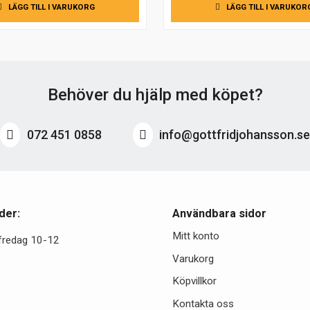
LÄGG TILL I VARUKORG
LÄGG TILL I VARUKOR
Behöver du hjälp med köpet?
072 451 0858
info@gottfridjohansson.s
der:
Användbara sidor
Mitt konto
fredag 10-12
Varukorg
Köpvillkor
Kontakta oss