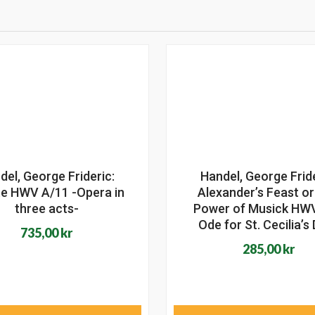
del, George Frideric:
Handel, George Fride
e HWV A/11 -Opera in
Alexander’s Feast o
three acts-
Power of Musick HWV
Ode for St. Cecilia’s
735,00
kr
285,00
kr