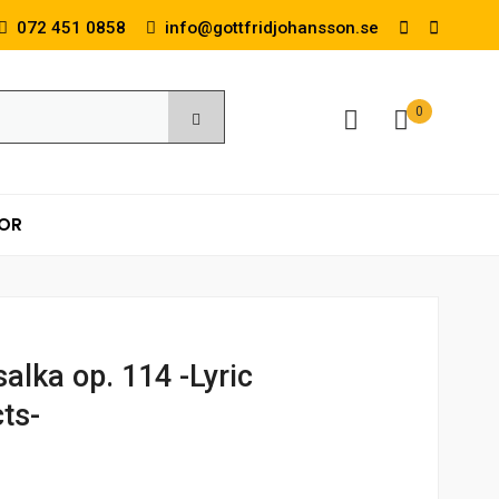
072 451 0858
info@gottfridjohansson.se
0
KOR
alka op. 114 -Lyric
cts-