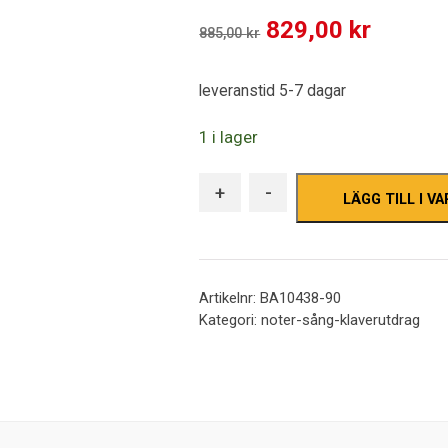
out
Det
Det
829,00
kr
of
885,00
kr
5
ursprungliga
nuvara
leveranstid 5-7 dagar
priset
priset
var:
är:
1 i lager
885,00 kr.
829,00 
+
-
LÄGG TILL I V
Artikelnr:
BA10438-90
Kategori:
noter-sång-klaverutdrag