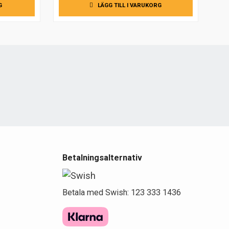
G
LÄGG TILL I VARUKORG
e
Betalningsalternativ
Betala med Swish: 123 333 1436