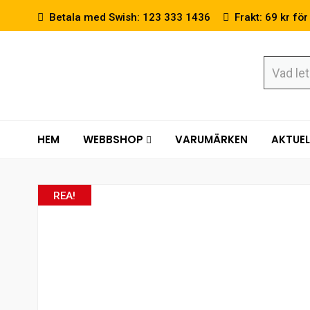
Betala med Swish: 123 333 1436
Frakt: 69 kr för
HEM
WEBBSHOP
VARUMÄRKEN
AKTUEL
REA!