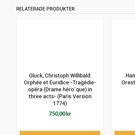
RELATERADE PRODUKTER
Gluck, Christoph Willibald:
Han
Orphée et Euridice -Tragédie-
Orest
opéra (Drame héro´que) in
three acts- (Paris Version
1774)
750,00
kr