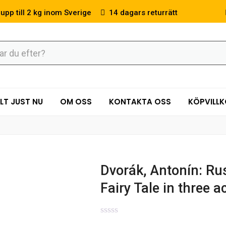
 upp till 2 kg inom Sverige
14 dagars returrätt
LT JUST NU
OM OSS
KONTAKTA OSS
KÖPVILL
Dvorák, Antonín: Rus
Fairy Tale in three a
0