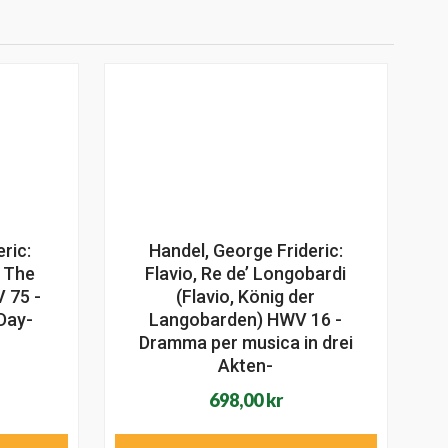
ric:
Handel, George Frideric:
r The
Flavio, Re de’ Longobardi
 75 -
(Flavio, König der
 Day-
Langobarden) HWV 16 -
Dramma per musica in drei
Akten-
698,00
kr