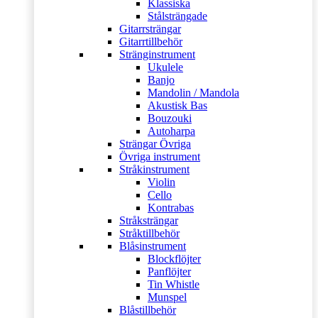
Klassiska
Stålsträngade
Gitarrsträngar
Gitarrtillbehör
Stränginstrument
Ukulele
Banjo
Mandolin / Mandola
Akustisk Bas
Bouzouki
Autoharpa
Strängar Övriga
Övriga instrument
Stråkinstrument
Violin
Cello
Kontrabas
Stråksträngar
Stråktillbehör
Blåsinstrument
Blockflöjter
Panflöjter
Tin Whistle
Munspel
Blåstillbehör