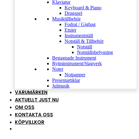
Klaviatur
Keyboard & Piano
Dragspel
Musiktillbehör
Fodral / Gigbag
Etuier
Instrumentställ
Notställ & Tillbehör
Notställ
Notställsbelysning
Begagnade Instrument
Rytminstrument/Slagverk
Noter
Notpapper
Presentartiklar
Julmusik
VARUMÄRKEN
AKTUELLT JUST NU
OM OSS
KONTAKTA OSS
KÖPVILLKOR