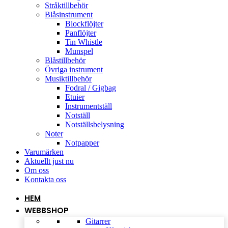
Stråktillbehör
Blåsinstrument
Blockflöjter
Panflöjter
Tin Whistle
Munspel
Blåstillbehör
Övriga instrument
Musiktillbehör
Fodral / Gigbag
Etuier
Instrumentställ
Notställ
Notställsbelysning
Noter
Notpapper
Varumärken
Aktuellt just nu
Om oss
Kontakta oss
HEM
WEBBSHOP
Gitarrer