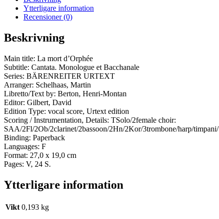
Ytterligare information
Recensioner (0)
Beskrivning
Main title: La mort d’Orphée
Subtitle: Cantata. Monologue et Bacchanale
Series: BÄRENREITER URTEXT
Arranger: Schelhaas, Martin
Libretto/Text by: Berton, Henri-Montan
Editor: Gilbert, David
Edition Type: vocal score, Urtext edition
Scoring / Instrumentation, Details: TSolo/2female choir:
SAA/2Fl/2Ob/2clarinet/2bassoon/2Hn/2Kor/3trombone/harp/timpani/
Binding: Paperback
Languages: F
Format: 27,0 x 19,0 cm
Pages: V, 24 S.
Ytterligare information
Vikt
0,193 kg