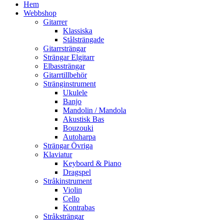
Hem
Webbshop
Gitarrer
Klassiska
Stålsträngade
Gitarrsträngar
Strängar Elgitarr
Elbassträngar
Gitarrtillbehör
Stränginstrument
Ukulele
Banjo
Mandolin / Mandola
Akustisk Bas
Bouzouki
Autoharpa
Strängar Övriga
Klaviatur
Keyboard & Piano
Dragspel
Stråkinstrument
Violin
Cello
Kontrabas
Stråksträngar