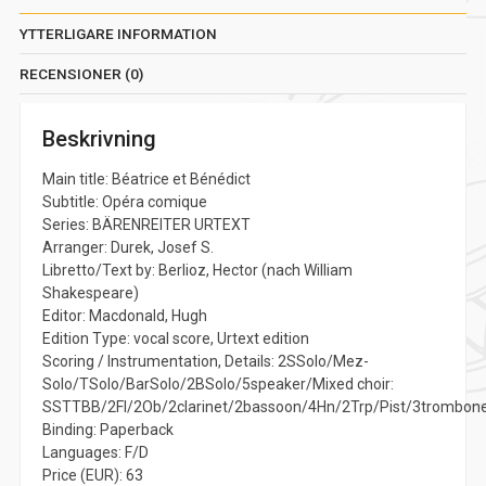
YTTERLIGARE INFORMATION
RECENSIONER (0)
Beskrivning
Main title: Béatrice et Bénédict
Subtitle: Opéra comique
Series: BÄRENREITER URTEXT
Arranger: Durek, Josef S.
Libretto/Text by: Berlioz, Hector (nach William
Shakespeare)
Editor: Macdonald, Hugh
Edition Type: vocal score, Urtext edition
Scoring / Instrumentation, Details: 2SSolo/Mez-
Solo/TSolo/BarSolo/2BSolo/5speaker/Mixed choir:
SSTTBB/2Fl/2Ob/2clarinet/2bassoon/4Hn/2Trp/Pist/3trombone
Binding: Paperback
Languages: F/D
Price (EUR): 63