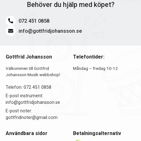
Behöver du hjälp med köpet?
072 451 0858
info@gottfridjohansson.se
Gottfrid Johansson
Telefontider:
Välkommen till Gottfrid
Måndag – fredag 10-12
Johansson Musik webbshop!
Telefon:
072 451 0858
E-post instrument:
info@gottfridjohansson.se
E-post noter:
gottfridnoter@gmail.com
Användbara sidor
Betalningsalternativ