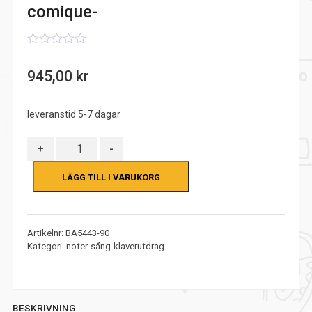
comique-
0
out
945,00
kr
of
5
leveranstid 5-7 dagar
Antal
+
-
LÄGG TILL I VARUKORG
Artikelnr:
BA5443-90
Kategori:
noter-sång-klaverutdrag
BESKRIVNING