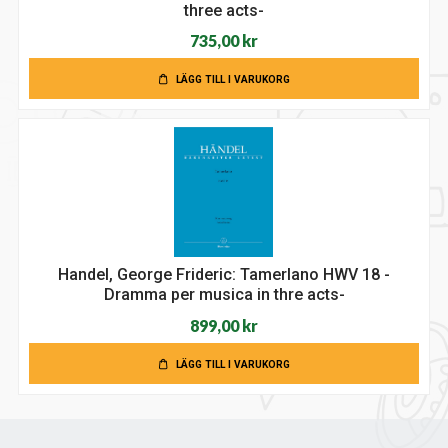
three acts-
735,00
kr
LÄGG TILL I VARUKORG
Handel, George Frideric: Tamerlano HWV 18 -
Dramma per musica in thre acts-
899,00
kr
LÄGG TILL I VARUKORG