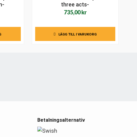
n-
three acts-
735,00
kr
G
LÄGG TILL I VARUKORG
e
Betalningsalternativ