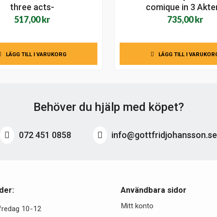
three acts-
comique in 3 Akte
517,00
kr
735,00
kr
LÄGG TILL I VARUKORG
LÄGG TILL I VARUKOR
Behöver du hjälp med köpet?
072 451 0858
info@gottfridjohansson.s
der:
Användbara sidor
Mitt konto
fredag 10-12