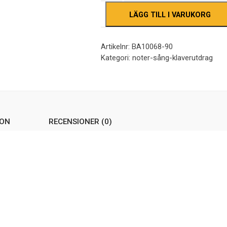
LÄGG TILL I VARUKORG
Artikelnr:
BA10068-90
Kategori:
noter-sång-klaverutdrag
ION
RECENSIONER (0)