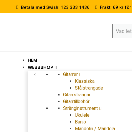
Betala med Swish: 123 333 1436
Frakt: 69 kr för
HEM
WEBBSHOP
Gitarrer
Klassiska
Stålsträngade
Gitarrsträngar
Gitarrtillbehör
Stränginstrument
Ukulele
Banjo
Mandolin / Mandola