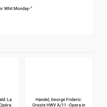
for Whit Monday-”
ald: La
Handel, George Frideric:
-Opéra
Oreste HWV A/11 -Opera in