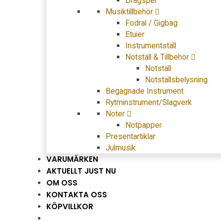
Dragspel
Musiktillbehör
Fodral / Gigbag
Etuier
Instrumentställ
Notställ & Tillbehör
Notställ
Notställsbelysning
Begagnade Instrument
Rytminstrument/Slagverk
Noter
Notpapper
Presentartiklar
Julmusik
VARUMÄRKEN
AKTUELLT JUST NU
OM OSS
KONTAKTA OSS
KÖPVILLKOR