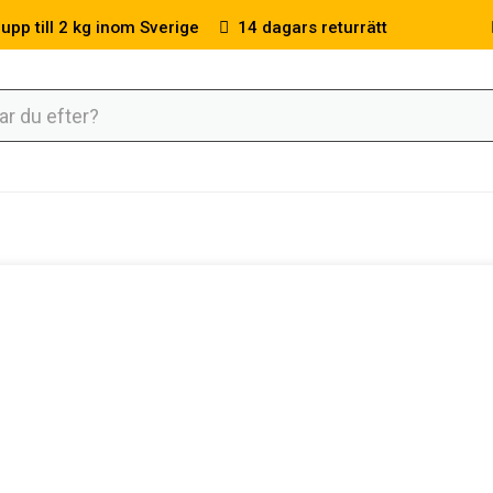
 upp till 2 kg inom Sverige
14 dagars returrätt