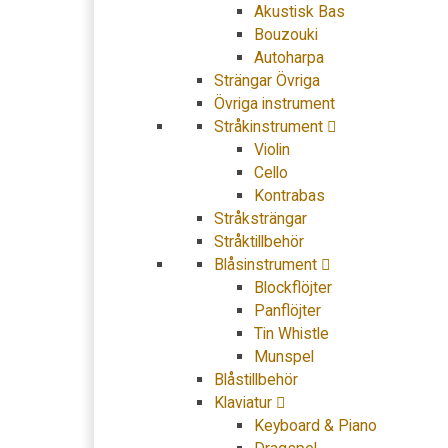
Akustisk Bas
Bouzouki
Autoharpa
Strängar Övriga
Övriga instrument
Stråkinstrument
Violin
Cello
Kontrabas
Stråksträngar
Stråktillbehör
Blåsinstrument
Blockflöjter
Panflöjter
Tin Whistle
Munspel
Blåstillbehör
Klaviatur
Keyboard & Piano