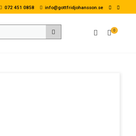
072 451 0858
info@gottfridjohansson.se
0