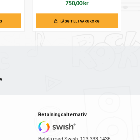
750,00
kr
G
LÄGG TILL I VARUKORG
e
Betalningsalternativ
Betala med Swish: 123 333 1436