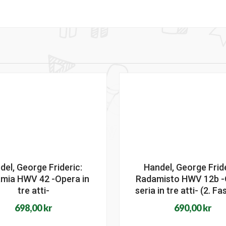
del, George Frideric:
Handel, George Fride
amia HWV 42 -Opera in
Radamisto HWV 12b -
tre atti-
seria in tre atti- (2. F
698,00
kr
690,00
kr