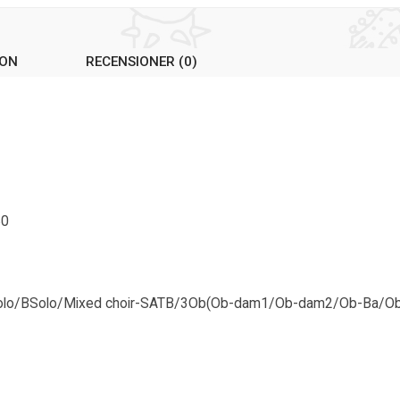
ION
RECENSIONER (0)
80
o/TSolo/BSolo/Mixed choir-SATB/3Ob(Ob-dam1/Ob-dam2/Ob-Ba/O