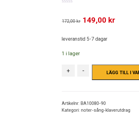
0
out
Det
Det
149,00
kr
of
172,00
kr
5
ursprungliga
nuvara
leveranstid 5-7 dagar
priset
priset
var:
är:
1 i lager
172,00 kr.
149,00 
+
-
LÄGG TILL I V
Artikelnr:
BA10080-90
Kategori:
noter-sång-klaverutdrag