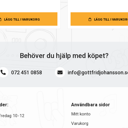
LÄGG TILL I VARUKORG
LÄGG TILL I VARUKOR
Behöver du hjälp med köpet?
072 451 0858
info@gottfridjohansson.s
der:
Användbara sidor
Mitt konto
fredag 10-12
Varukorg