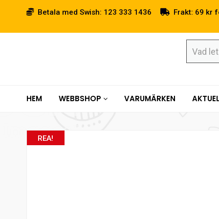
Betala med Swish: 123 333 1436
Frakt: 69 kr f
HEM
WEBBSHOP
VARUMÄRKEN
AKTUEL
REA!