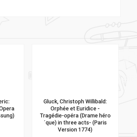
ric:
Gluck, Christoph Willibald:
Opera
Orphée et Euridice -
assung)
Tragédie-opéra (Drame héro
´que) in three acts- (Paris
Version 1774)