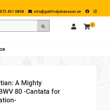
072 451 0858
info@gottfridjohansson.se
0
KOR
tian: A Mighty
 BWV 80 -Cantata for
ation-