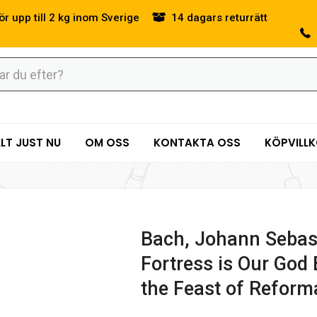
ör upp till 2 kg inom Sverige
14 dagars returrätt
LT JUST NU
OM OSS
KONTAKTA OSS
KÖPVILL
Bach, Johann Sebas
Fortress is Our God
the Feast of Reform