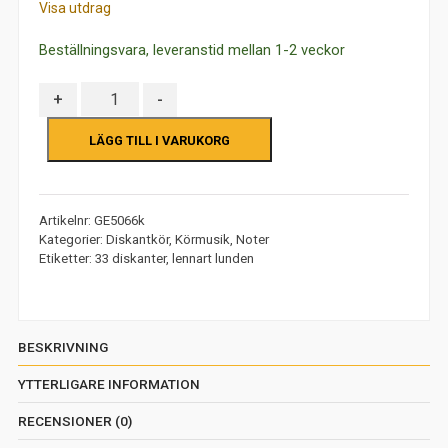
Visa utdrag
Beställningsvara, leveranstid mellan 1-2 veckor
Antal
+
-
LÄGG TILL I VARUKORG
Artikelnr:
GE5066k
Kategorier:
Diskantkör
,
Körmusik
,
Noter
Etiketter:
33 diskanter
,
lennart lunden
BESKRIVNING
YTTERLIGARE INFORMATION
RECENSIONER (0)