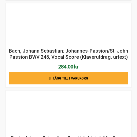
var:
är:
138,00 kr.
99,00 kr.
Bach, Johann Sebastian: Johannes-Passion/St. John
Passion BWV 245, Vocal Score (Klaverutdrag, urtext)
284,00
kr
LÄGG TILL I VARUKORG