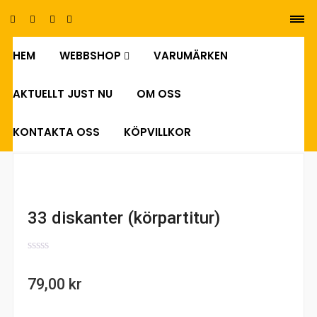
HEM
WEBBSHOP
VARUMÄRKEN
0
AKTUELLT JUST NU
OM OSS
KONTAKTA OSS
KÖPVILLKOR
33 diskanter (körpartitur)
0
out
79,00
kr
of
5