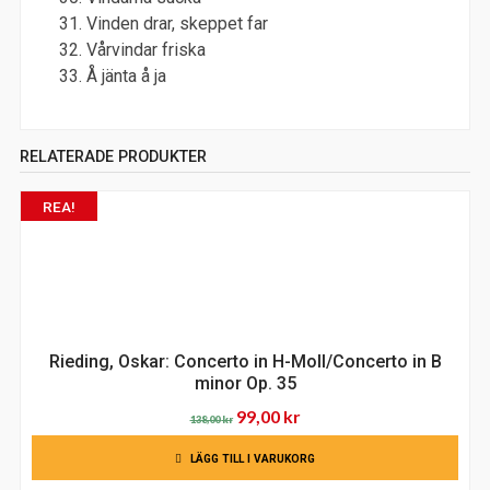
Vinden drar, skeppet far
Vårvindar friska
Å jänta å ja
RELATERADE PRODUKTER
REA!
Rieding, Oskar: Concerto in H-Moll/Concerto in B
minor Op. 35
Det
Det
99,00
kr
138,00
kr
ursprungliga
nuvarande
LÄGG TILL I VARUKORG
priset
priset