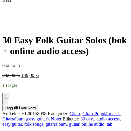
Rea!
30 Easy Folk Guitar Solos (bok
+ online audio access)
0
out of 5
Det
Det
232,00
kr
149,00
kr
ursprungliga
nuvarande
1 i lager
priset
priset
var:
är:
+
232,00 kr.
149,00 kr.
-
Lägg till i varukorg
Artikelnr:
HL00158098
Kategorier:
Gitarr
,
Gitarr Populärmusik
,
Gitarralbum (easy guitar)
,
Noter
Etiketter:
30 easy
,
audio access
,
easy guitar
,
folk songs
,
gitarralbum
,
guitar
,
online audio
,
tab