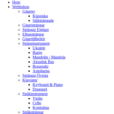
Hem
Webbshop
Gitarrer
Klassiska
Stålsträngade
Gitarrsträngar
Strängar Elgitarr
Elbassträngar
Gitarrtillbehör
Stränginstrument
Ukulele
Banjo
Mandolin / Mandola
Akustisk Bas
Bouzouki
Autoharpa
Strängar Övriga
Klaviatur
Keyboard & Piano
Dragspel
Stråkinstrument
Violin
Cello
Kontrabas
Stråksträngar