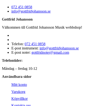
072 451 0858
info@gottfridjohansson.se
Gottfrid Johansson
Välkommen till Gottfrid Johansson Musik webbshop!
Telefon:
072 451 0858
E-post instrument:
info@gottfridjohansson.se
E-post noter:
gottfridnoter@gmail.com
Telefontider:
Måndag – fredag 10-12
Användbara sidor
Mitt konto
Varukorg
Köpvillkor
Kontakta oss