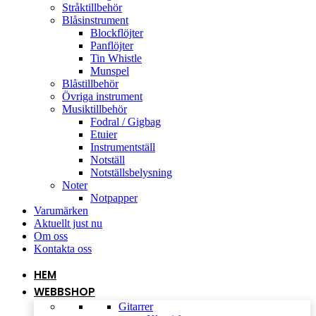
Stråktillbehör
Blåsinstrument
Blockflöjter
Panflöjter
Tin Whistle
Munspel
Blåstillbehör
Övriga instrument
Musiktillbehör
Fodral / Gigbag
Etuier
Instrumentställ
Notställ
Notställsbelysning
Noter
Notpapper
Varumärken
Aktuellt just nu
Om oss
Kontakta oss
HEM
WEBBSHOP
Gitarrer