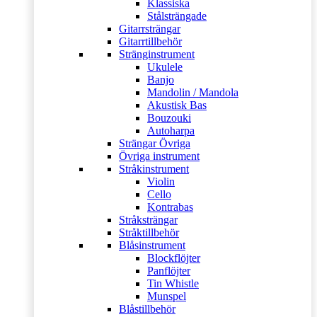
Klassiska
Stålsträngade
Gitarrsträngar
Gitarrtillbehör
Stränginstrument
Ukulele
Banjo
Mandolin / Mandola
Akustisk Bas
Bouzouki
Autoharpa
Strängar Övriga
Övriga instrument
Stråkinstrument
Violin
Cello
Kontrabas
Stråksträngar
Stråktillbehör
Blåsinstrument
Blockflöjter
Panflöjter
Tin Whistle
Munspel
Blåstillbehör