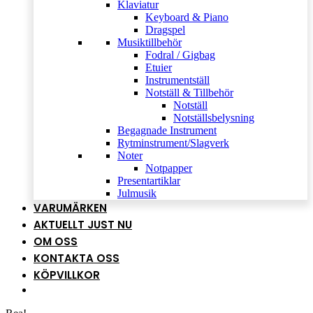
Klaviatur
Keyboard & Piano
Dragspel
Musiktillbehör
Fodral / Gigbag
Etuier
Instrumentställ
Notställ & Tillbehör
Notställ
Notställsbelysning
Begagnade Instrument
Rytminstrument/Slagverk
Noter
Notpapper
Presentartiklar
Julmusik
VARUMÄRKEN
AKTUELLT JUST NU
OM OSS
KONTAKTA OSS
KÖPVILLKOR