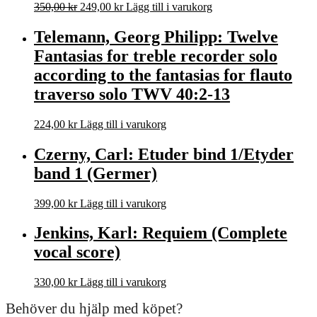
Det
Det
350,00
kr
249,00
kr
Lägg till i varukorg
ursprungliga
nuvarande
priset
priset
Telemann, Georg Philipp: Twelve
var:
är:
Fantasias for treble recorder solo
350,00 kr.
249,00 kr.
according to the fantasias for flauto
traverso solo TWV 40:2-13
224,00
kr
Lägg till i varukorg
Czerny, Carl: Etuder bind 1/Etyder
band 1 (Germer)
399,00
kr
Lägg till i varukorg
Jenkins, Karl: Requiem (Complete
vocal score)
330,00
kr
Lägg till i varukorg
Behöver du hjälp med köpet?