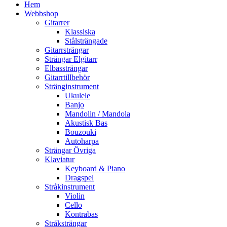
Hem
Webbshop
Gitarrer
Klassiska
Stålsträngade
Gitarrsträngar
Strängar Elgitarr
Elbassträngar
Gitarrtillbehör
Stränginstrument
Ukulele
Banjo
Mandolin / Mandola
Akustisk Bas
Bouzouki
Autoharpa
Strängar Övriga
Klaviatur
Keyboard & Piano
Dragspel
Stråkinstrument
Violin
Cello
Kontrabas
Stråksträngar