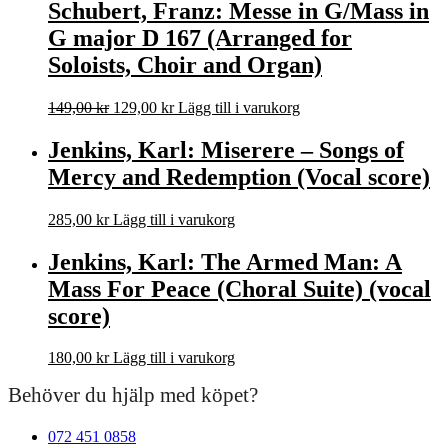
Schubert, Franz: Messe in G/Mass in
G major D 167 (Arranged for
Soloists, Choir and Organ)
Det
Det
149,00
kr
129,00
kr
Lägg till i varukorg
ursprungliga
nuvarande
priset
priset
Jenkins, Karl: Miserere – Songs of
var:
är:
Mercy and Redemption (Vocal score)
149,00 kr.
129,00 kr.
285,00
kr
Lägg till i varukorg
Jenkins, Karl: The Armed Man: A
Mass For Peace (Choral Suite) (vocal
score)
180,00
kr
Lägg till i varukorg
Behöver du hjälp med köpet?
072 451 0858