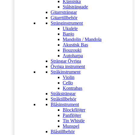
Klassiska
Stålsträngade
Gitarrsträngar
Gitarrtillbehör
Stränginstrument
Ukulele
Banjo
Mandolin / Mandola
Akustisk Bas
Bouzouki
Autoharpa
Strängar Övriga
Övriga instrument
Stråkinstrument
Violin
Cello
Kontrabas
Stråksträngar
Stråktillbehör
Blåsinstrument
Blockflöjter
Panflöjter
Tin Whistle
Munspel
Blåstillbehör