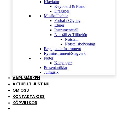
Klaviatur
Keyboard & Piano
Dragspel
Musiktillbehör
Fodral / Gigbag
Etuier
Instrumentställ
Notställ & Tillbehör
Notställ
Notställsbelysning
Begagnade Instrument
Rytminstrument/Slagverk
Noter
Notpapper
Presentartiklar
Julmusik
VARUMÄRKEN
AKTUELLT JUST NU
OM OSS
KONTAKTA OSS
KÖPVILLKOR