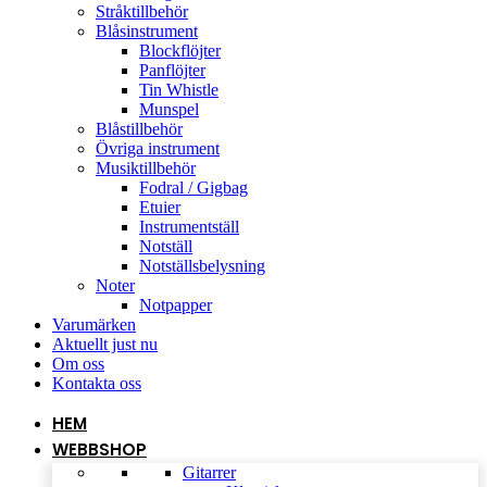
Stråktillbehör
Blåsinstrument
Blockflöjter
Panflöjter
Tin Whistle
Munspel
Blåstillbehör
Övriga instrument
Musiktillbehör
Fodral / Gigbag
Etuier
Instrumentställ
Notställ
Notställsbelysning
Noter
Notpapper
Varumärken
Aktuellt just nu
Om oss
Kontakta oss
HEM
WEBBSHOP
Gitarrer