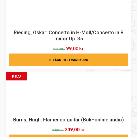
Rieding, Oskar: Concerto in H-Moll/Concerto in B
minor Op. 35
Det
Det
99,00
kr
138,00
kr
ursprungliga
nuvarande
LÄGG TILL I VARUKORG
priset
priset
var:
är:
REA!
138,00 kr.
99,00 kr.
Burns, Hugh: Flamenco guitar (Bok+online audio)
Det
Det
249,00
kr
350,00
kr
ursprungliga
nuvarande