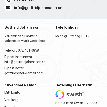
072 451 0858
info@gottfridjohansson.se
Gottfrid Johansson
Telefontider:
Välkommen till Gottfrid
Måndag – fredag 10-12
Johansson Musik webbshop!
Telefon:
072 451 0858
E-post instrument:
info@gottfridjohansson.se
E-post noter:
gottfridnoter@gmail.com
Användbara sidor
Betalningsalternativ
Mitt konto
Varukorg
Betala med Swish: 123 333