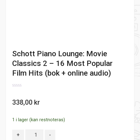
Schott Piano Lounge: Movie
Classics 2 – 16 Most Popular
Film Hits (bok + online audio)
0
out
338,00
kr
of
5
1 i lager (kan restnoteras)
Antal
+
-