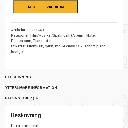
LÄGG TILL I VARUKORG
Artikelnr:
ED21124D
Kategorier:
Film/Musikal/Spelmusik (Album)
,
Noter
,
Pianoalbum
,
Pianonoter
Etiketter:
filmmusik
,
gerlit
,
movie classics 2
,
schott piano
lounge
BESKRIVNING
YTTERLIGARE INFORMATION
RECENSIONER (0)
Beskrivning
Piano med text