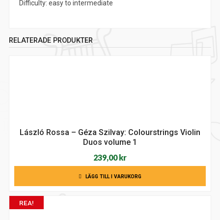
Difficulty: easy to intermediate
RELATERADE PRODUKTER
László Rossa – Géza Szilvay: Colourstrings Violin
Duos volume 1
239,00
kr
LÄGG TILL I VARUKORG
REA!