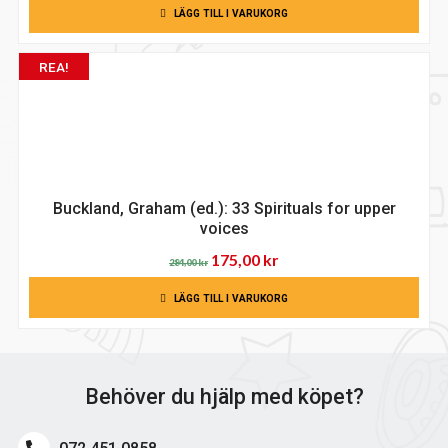
LÄGG TILL I VARUKORG
priset
priset
var:
är:
REA!
350,00 kr.
249,00 kr.
Buckland, Graham (ed.): 33 Spirituals for upper
voices
Det
Det
175,00
kr
284,00
kr
ursprungliga
nuvarande
LÄGG TILL I VARUKORG
priset
priset
var:
är:
284,00 kr.
175,00 kr.
Behöver du hjälp med köpet?