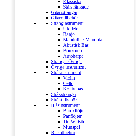
Klassiska
Stålsträngade
Gitarrsträngar
Gitarrtillbehör
Stränginstrument
Ukulele
Banjo
Mandolin / Mandola
Akustisk Bas
Bouzouki
Autoharpa
Strängar Övriga
Övriga instrument
Stråkinstrument
Violin
Cello
Kontrabas
Stråksträngar
Stråktillbehör
Blåsinstrument
Blockflöjter
Panflöjter
Tin Whistle
Munspel
Blåstillbehör