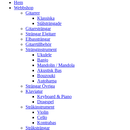
Hem
Webbshop
Gitarrer
Klassiska
Stålsträngade
Gitarrsträngar
Strängar Elgitarr
Elbassträngar
Gitarrtillbehör
Stränginstrument
Ukulele
Banjo
Mandolin / Mandola
Akustisk Bas
Bouzouki
Autoharpa
Strängar Övriga
Klaviatur
Keyboard & Piano
Dragspel
Stråkinstrument
Violin
Cello
Kontrabas
Stråksträngar