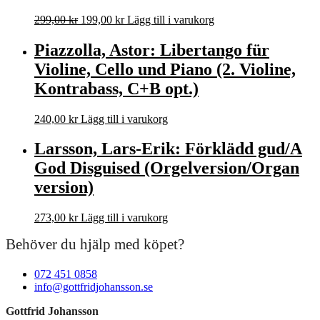
Det
Det
299,00
kr
199,00
kr
Lägg till i varukorg
ursprungliga
nuvarande
priset
priset
Piazzolla, Astor: Libertango für
var:
är:
Violine, Cello und Piano (2. Violine,
299,00 kr.
199,00 kr.
Kontrabass, C+B opt.)
240,00
kr
Lägg till i varukorg
Larsson, Lars-Erik: Förklädd gud/A
God Disguised (Orgelversion/Organ
version)
273,00
kr
Lägg till i varukorg
Behöver du hjälp med köpet?
072 451 0858
info@gottfridjohansson.se
Gottfrid Johansson