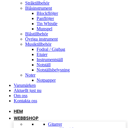
Stråktillbehör
Blåsinstrument
Blockflöjter
Panflöjter
Tin Whistle
Munspel
Blåstillbehör
Övriga instrument
Musiktillbehör
Fodral / Gigbag
Etuier
Instrumentställ
Notställ
Notställsbelysning
Noter
Notpapper
Varumärken
Aktuellt just nu
Om oss
Kontakta oss
HEM
WEBBSHOP
Gitarrer