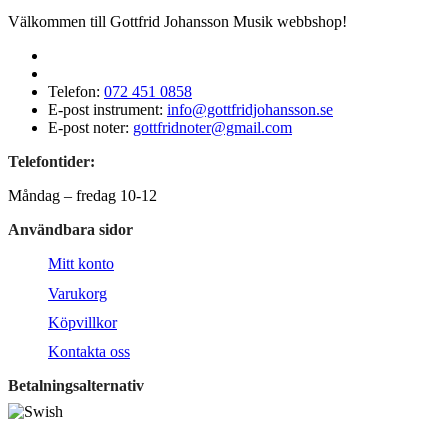
Välkommen till Gottfrid Johansson Musik webbshop!
Telefon:
072 451 0858
E-post instrument:
info@gottfridjohansson.se
E-post noter:
gottfridnoter@gmail.com
Telefontider:
Måndag – fredag 10-12
Användbara sidor
Mitt konto
Varukorg
Köpvillkor
Kontakta oss
Betalningsalternativ