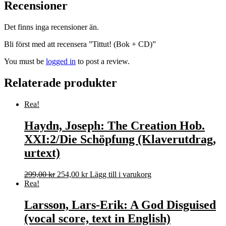
Recensioner
Det finns inga recensioner än.
Bli först med att recensera ”Tittut! (Bok + CD)”
You must be
logged in
to post a review.
Relaterade produkter
Rea!
Haydn, Joseph: The Creation Hob.
XXI:2/Die Schöpfung (Klaverutdrag,
urtext)
Det
Det
299,00
kr
254,00
kr
Lägg till i varukorg
ursprungliga
nuvarande
Rea!
priset
priset
var:
är:
Larsson, Lars-Erik: A God Disguised
299,00 kr.
254,00 kr.
(vocal score, text in English)