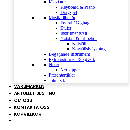
Klaviatur
Keyboard & Piano
Dragspel
Musiktillbehör
Fodral / Gigbag
Etuier
Instrumentställ
Notställ & Tillbehör
Notställ
Notställsbelysning
Begagnade Instrument
Rytminstrument/Slagverk
Noter
Notpapper
Presentartiklar
Julmusik
VARUMÄRKEN
AKTUELLT JUST NU
OM OSS
KONTAKTA OSS
KÖPVILLKOR