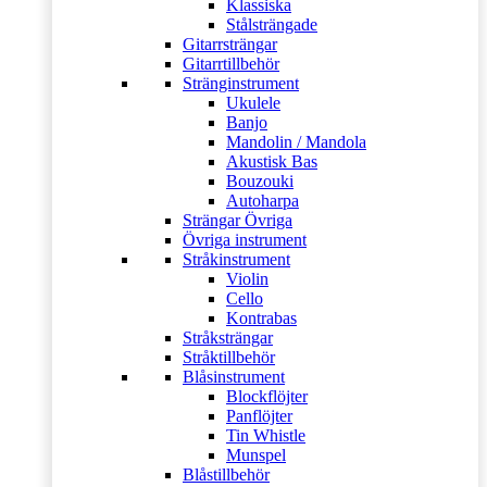
Klassiska
Stålsträngade
Gitarrsträngar
Gitarrtillbehör
Stränginstrument
Ukulele
Banjo
Mandolin / Mandola
Akustisk Bas
Bouzouki
Autoharpa
Strängar Övriga
Övriga instrument
Stråkinstrument
Violin
Cello
Kontrabas
Stråksträngar
Stråktillbehör
Blåsinstrument
Blockflöjter
Panflöjter
Tin Whistle
Munspel
Blåstillbehör