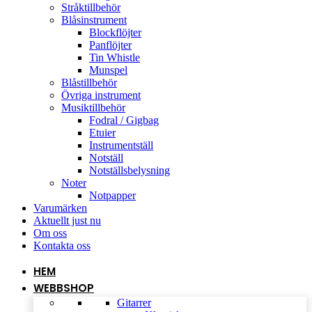
Stråktillbehör
Blåsinstrument
Blockflöjter
Panflöjter
Tin Whistle
Munspel
Blåstillbehör
Övriga instrument
Musiktillbehör
Fodral / Gigbag
Etuier
Instrumentställ
Notställ
Notställsbelysning
Noter
Notpapper
Varumärken
Aktuellt just nu
Om oss
Kontakta oss
HEM
WEBBSHOP
Gitarrer