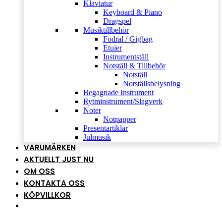
Klaviatur
Keyboard & Piano
Dragspel
Musiktillbehör
Fodral / Gigbag
Etuier
Instrumentställ
Notställ & Tillbehör
Notställ
Notställsbelysning
Begagnade Instrument
Rytminstrument/Slagverk
Noter
Notpapper
Presentartiklar
Julmusik
VARUMÄRKEN
AKTUELLT JUST NU
OM OSS
KONTAKTA OSS
KÖPVILLKOR