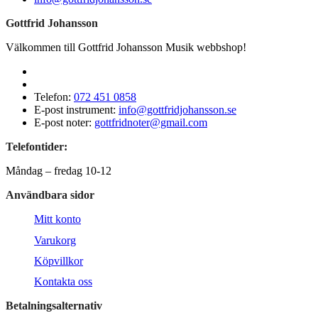
Gottfrid Johansson
Välkommen till Gottfrid Johansson Musik webbshop!
Telefon:
072 451 0858
E-post instrument:
info@gottfridjohansson.se
E-post noter:
gottfridnoter@gmail.com
Telefontider:
Måndag – fredag 10-12
Användbara sidor
Mitt konto
Varukorg
Köpvillkor
Kontakta oss
Betalningsalternativ