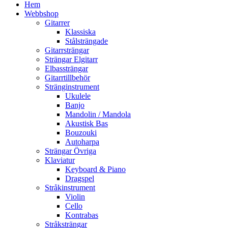
Hem
Webbshop
Gitarrer
Klassiska
Stålsträngade
Gitarrsträngar
Strängar Elgitarr
Elbassträngar
Gitarrtillbehör
Stränginstrument
Ukulele
Banjo
Mandolin / Mandola
Akustisk Bas
Bouzouki
Autoharpa
Strängar Övriga
Klaviatur
Keyboard & Piano
Dragspel
Stråkinstrument
Violin
Cello
Kontrabas
Stråksträngar