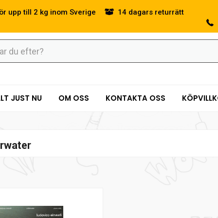
ör upp till 2 kg inom Sverige
14 dagars returrätt
LT JUST NU
OM OSS
KONTAKTA OSS
KÖPVILL
rwater