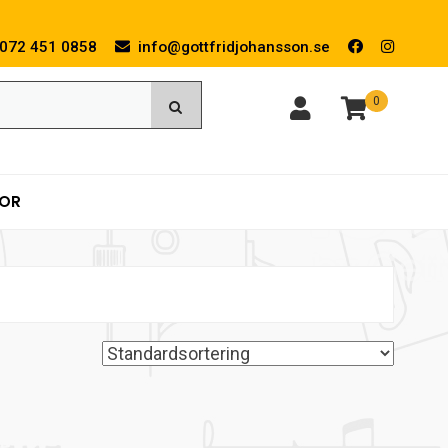
072 451 0858
info@gottfridjohansson.se
0
KOR