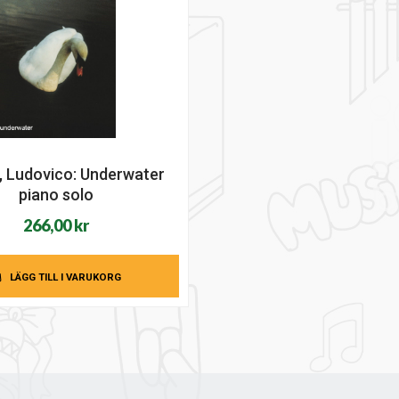
i, Ludovico: Underwater
piano solo
266,00
kr
LÄGG TILL I VARUKORG