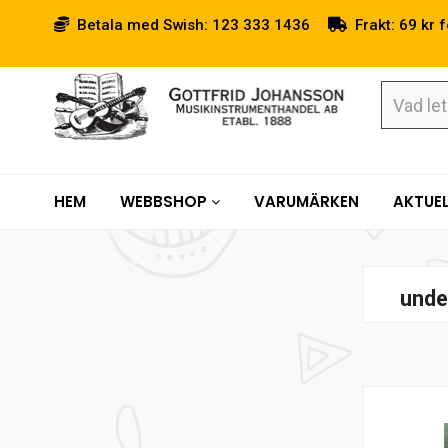
Betala med Swish: 123 333 1436
Frakt: 69 kr f
HEM
WEBBSHOP
VARUMÄRKEN
AKTUEL
unde