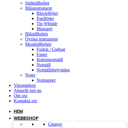
Stråktillbehör
Blåsinstrument
Blockflöjter
Panflöjter
Tin Whistle
Munspel
Blåstillbehör
Övriga instrument
Musiktillbehör
Fodral / Gigbag
Etuier
Instrumentställ
Notställ
Notställsbelysning
Noter
Notpapper
Varumärken
Aktuellt just nu
Om oss
Kontakta oss
HEM
WEBBSHOP
Gitarrer