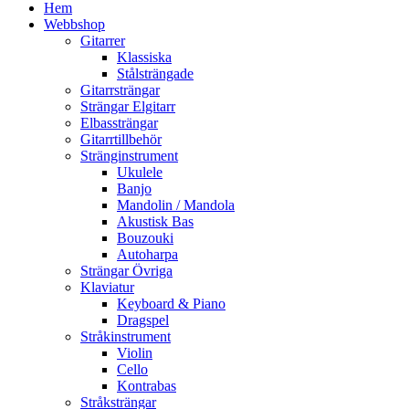
Hem
Webbshop
Gitarrer
Klassiska
Stålsträngade
Gitarrsträngar
Strängar Elgitarr
Elbassträngar
Gitarrtillbehör
Stränginstrument
Ukulele
Banjo
Mandolin / Mandola
Akustisk Bas
Bouzouki
Autoharpa
Strängar Övriga
Klaviatur
Keyboard & Piano
Dragspel
Stråkinstrument
Violin
Cello
Kontrabas
Stråksträngar