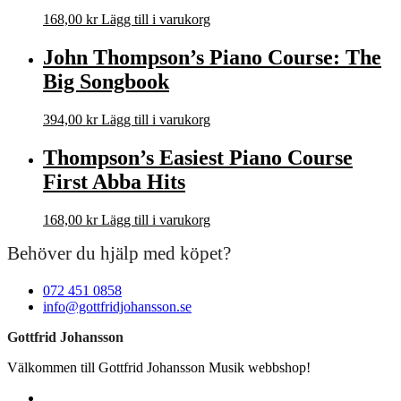
168,00
kr
Lägg till i varukorg
John Thompson’s Piano Course: The
Big Songbook
394,00
kr
Lägg till i varukorg
Thompson’s Easiest Piano Course
First Abba Hits
168,00
kr
Lägg till i varukorg
Behöver du hjälp med köpet?
072 451 0858
info@gottfridjohansson.se
Gottfrid Johansson
Välkommen till Gottfrid Johansson Musik webbshop!