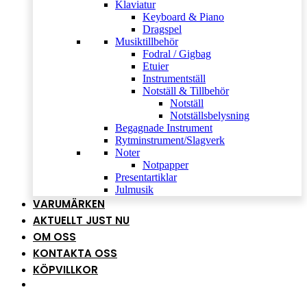
Klaviatur
Keyboard & Piano
Dragspel
Musiktillbehör
Fodral / Gigbag
Etuier
Instrumentställ
Notställ & Tillbehör
Notställ
Notställsbelysning
Begagnade Instrument
Rytminstrument/Slagverk
Noter
Notpapper
Presentartiklar
Julmusik
VARUMÄRKEN
AKTUELLT JUST NU
OM OSS
KONTAKTA OSS
KÖPVILLKOR