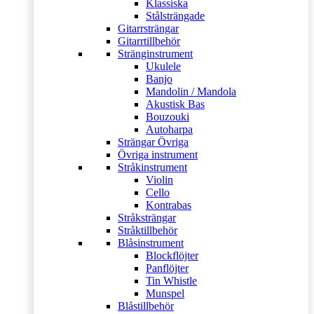
Klassiska
Stålsträngade
Gitarrsträngar
Gitarrtillbehör
Stränginstrument
Ukulele
Banjo
Mandolin / Mandola
Akustisk Bas
Bouzouki
Autoharpa
Strängar Övriga
Övriga instrument
Stråkinstrument
Violin
Cello
Kontrabas
Stråksträngar
Stråktillbehör
Blåsinstrument
Blockflöjter
Panflöjter
Tin Whistle
Munspel
Blåstillbehör