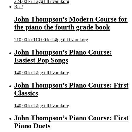
224,00
kr
Lägg till i varukorg
Rea!
John Thompson’s Modern Course for
the piano the fourth grade book
Det
Det
210,00
kr
110,00
kr
Lägg till i varukorg
ursprungliga
nuvarande
priset
priset
John Thompson’s Piano Course:
var:
är:
Easiest Pop Songs
210,00 kr.
110,00 kr.
140,00
kr
Lägg till i varukorg
John Thompson’s Piano Course: First
Classics
140,00
kr
Lägg till i varukorg
John Thompson’s Piano Course: First
Piano Duets