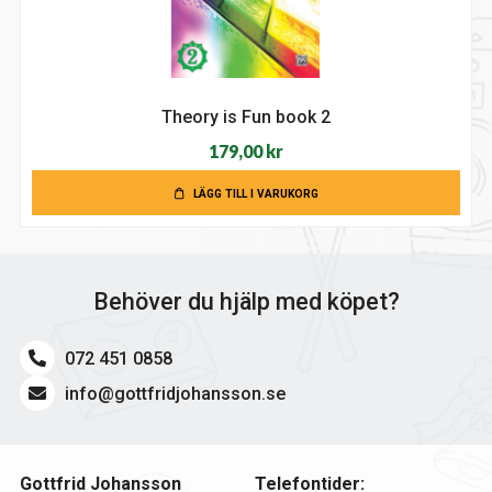
Theory is Fun book 2
179,00
kr
LÄGG TILL I VARUKORG
Behöver du hjälp med köpet?
072 451 0858
info@gottfridjohansson.se
Gottfrid Johansson
Telefontider: