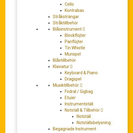
Cello
Kontrabas
Stråksträngar
Stråktillbehör
Blåsinstrument
Berklee Practice Method: Tenor Sax and Soprano Sax
Blockflöjter
– Get your band together
Panflöjter
Det
Det
299,00
kr
330,00
kr
Tin Whistle
ursprungliga
nuvarande
LÄS MER
Munspel
priset
priset
Blåstillbehör
var:
är:
Klaviatur
REA!
330,00 kr.
299,00 kr.
Keyboard & Piano
Dragspel
Musiktillbehör
Fodral / Gigbag
Etuier
Instrumentställ
Notställ & Tillbehör
Notställ
Notställsbelysning
Begagnade Instrument