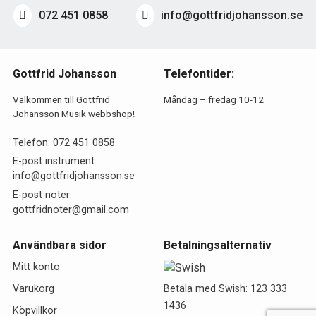
072 451 0858
info@gottfridjohansson.se
Gottfrid Johansson
Telefontider:
Välkommen till Gottfrid
Måndag – fredag 10-12
Johansson Musik webbshop!
Telefon:
072 451 0858
E-post instrument:
info@gottfridjohansson.se
E-post noter:
gottfridnoter@gmail.com
Användbara sidor
Betalningsalternativ
Mitt konto
Betala med Swish: 123 333
Varukorg
1436
Köpvillkor