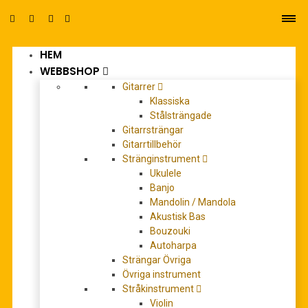
HEM
0
WEBBSHOP
Gitarrer
Klassiska
Stålsträngade
Gitarrsträngar
Gitarrtillbehör
Stränginstrument
tenorsaxofon
Ukulele
Banjo
Mandolin / Mandola
Akustisk Bas
REA!
Bouzouki
Autoharpa
Strängar Övriga
Övriga instrument
Stråkinstrument
Violin