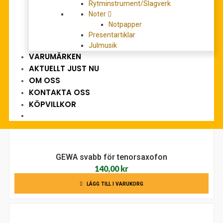
Blåståget 1: Tenorsaxofon
Rytminstrument/Slagverk
Det
Det
158,00
kr
Noter
188,00
kr
Notpapper
ursprungliga
nuvarande
LÄGG TILL I VARUKORG
Presentartiklar
priset
priset
Julmusik
var:
är:
VARUMÄRKEN
188,00 kr.
158,00 kr.
AKTUELLT JUST NU
OM OSS
KONTAKTA OSS
KÖPVILLKOR
GEWA svabb för tenorsaxofon
140,00
kr
LÄGG TILL I VARUKORG