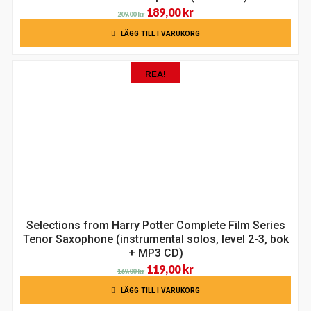
Det
Det
189,00
kr
209,00
kr
ursprungliga
nuvarande
LÄGG TILL I VARUKORG
priset
priset
var:
är:
REA!
209,00 kr.
189,00 kr.
Selections from Harry Potter Complete Film Series
Tenor Saxophone (instrumental solos, level 2-3, bok
+ MP3 CD)
Det
Det
119,00
kr
169,00
kr
ursprungliga
nuvarande
LÄGG TILL I VARUKORG
priset
priset