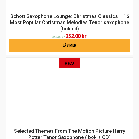
Schott Saxophone Lounge: Christmas Classics – 16
Most Popular Christmas Melodies Tenor saxophone
(bok cd)
Det
Det
252,00
kr
352,00
kr
ursprungliga
nuvarande
LÄS MER
priset
priset
var:
är:
REA!
352,00 kr.
252,00 kr.
Selected Themes From The Motion Picture Harry
Potter Tenor Saxophone ( bok + CD)