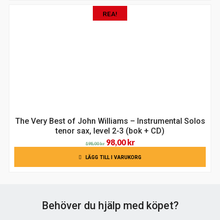
var:
är:
REA!
169,00 kr.
119,00 kr.
The Very Best of John Williams – Instrumental Solos
tenor sax, level 2-3 (bok + CD)
Det
Det
98,00
kr
198,00
kr
ursprungliga
nuvarande
LÄGG TILL I VARUKORG
priset
priset
var:
är:
198,00 kr.
98,00 kr.
Behöver du hjälp med köpet?