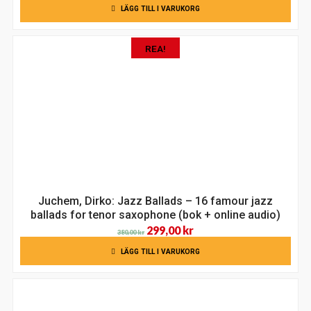
LÄGG TILL I VARUKORG
REA!
Juchem, Dirko: Jazz Ballads – 16 famour jazz
ballads for tenor saxophone (bok + online audio)
Det
Det
299,00
kr
380,00
kr
ursprungliga
nuvarande
LÄGG TILL I VARUKORG
priset
priset
var:
är:
380,00 kr.
299,00 kr.