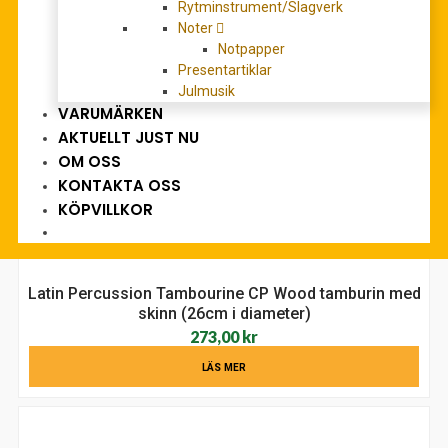
183,00
kr
Rytminstrument/Slagverk
Noter
LÄS MER
Notpapper
Presentartiklar
Julmusik
VARUMÄRKEN
AKTUELLT JUST NU
OM OSS
KONTAKTA OSS
KÖPVILLKOR
Latin Percussion Tambourine CP Wood tamburin med
skinn (26cm i diameter)
273,00
kr
LÄS MER