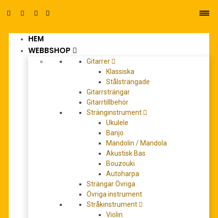
HEM
0
WEBBSHOP
Gitarrer
Klassiska
Stålsträngade
Gitarrsträngar
Gitarrtillbehör
Stränginstrument
tamburin
Ukulele
Banjo
Mandolin / Mandola
Akustisk Bas
Bouzouki
Autoharpa
Strängar Övriga
Övriga instrument
Stråkinstrument
Violin