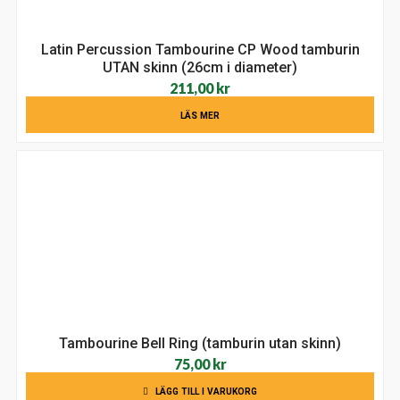
Latin Percussion Tambourine CP Wood tamburin
UTAN skinn (26cm i diameter)
211,00
kr
LÄS MER
Tambourine Bell Ring (tamburin utan skinn)
75,00
kr
LÄGG TILL I VARUKORG