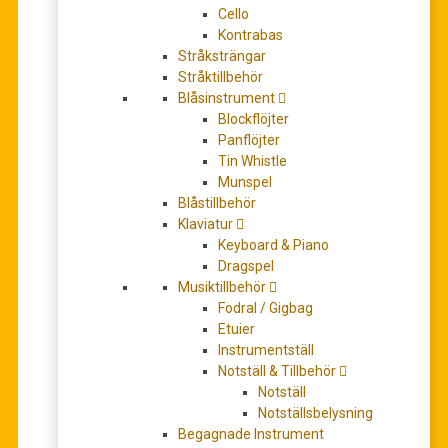
Cello
Kontrabas
Stråksträngar
Stråktillbehör
Latin Percussion Tambourine CP Wood tamburin med
Blåsinstrument
skinn (16cm i diameter)
Blockflöjter
149,00
kr
Panflöjter
LÄS MER
Tin Whistle
Munspel
Blåstillbehör
Klaviatur
Keyboard & Piano
Dragspel
Musiktillbehör
Fodral / Gigbag
Etuier
Instrumentställ
Notställ & Tillbehör
Notställ
Latin Percussion Tambourine CP Wood tamburin med
Notställsbelysning
skinn (21cm i diameter)
Begagnade Instrument