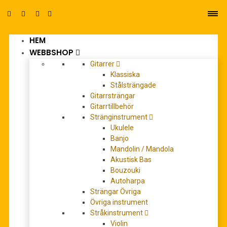
HEM
0
WEBBSHOP
Gitarrer
Klassiska
Stålsträngade
Gitarrsträngar
Gitarrtillbehör
Stränginstrument
stråkkvartett
Ukulele
Banjo
Mandolin / Mandola
Akustisk Bas
Bouzouki
Autoharpa
Strängar Övriga
Övriga instrument
Stråkinstrument
Violin