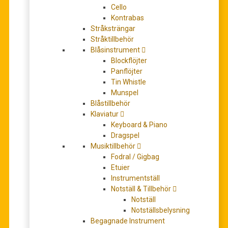
Cello
Kontrabas
Stråksträngar
Stråktillbehör
Beethoven, Ludwig van: Streichquartett in Es/String
Blåsinstrument
Quartet in E-flat major op. 127 (stämmor, urtext)
Blockflöjter
359,00
kr
Panflöjter
LÄGG TILL I VARUKORG
Tin Whistle
Munspel
Blåstillbehör
REA!
Klaviatur
Keyboard & Piano
Dragspel
Musiktillbehör
Fodral / Gigbag
Etuier
Instrumentställ
Notställ & Tillbehör
Notställ
Notställsbelysning
Beethoven, Ludwig van: String Quartet in E-flat major
Begagnade Instrument