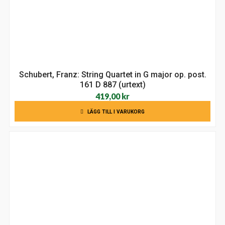
Schubert, Franz: String Quartet in G major op. post.
161 D 887 (urtext)
419,00
kr
LÄGG TILL I VARUKORG