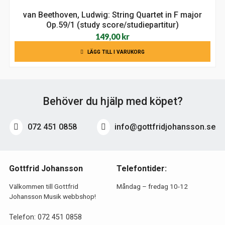
van Beethoven, Ludwig: String Quartet in F major
Op.59/1 (study score/studiepartitur)
149,00
kr
LÄGG TILL I VARUKORG
Behöver du hjälp med köpet?
072 451 0858
info@gottfridjohansson.se
Gottfrid Johansson
Telefontider:
Välkommen till Gottfrid
Måndag – fredag 10-12
Johansson Musik webbshop!
Telefon:
072 451 0858