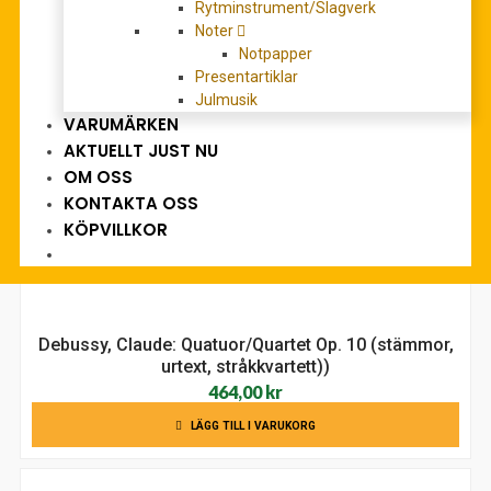
Op.127, urtext, Studiepartitur (Ess-dur)
Rytminstrument/Slagverk
Det
Det
150,00
kr
Noter
203,00
kr
Notpapper
ursprungliga
nuvarande
LÄGG TILL I VARUKORG
Presentartiklar
priset
priset
Julmusik
var:
är:
VARUMÄRKEN
203,00 kr.
150,00 kr.
AKTUELLT JUST NU
OM OSS
KONTAKTA OSS
KÖPVILLKOR
Debussy, Claude: Quatuor/Quartet Op. 10 (stämmor,
urtext, stråkkvartett))
464,00
kr
LÄGG TILL I VARUKORG