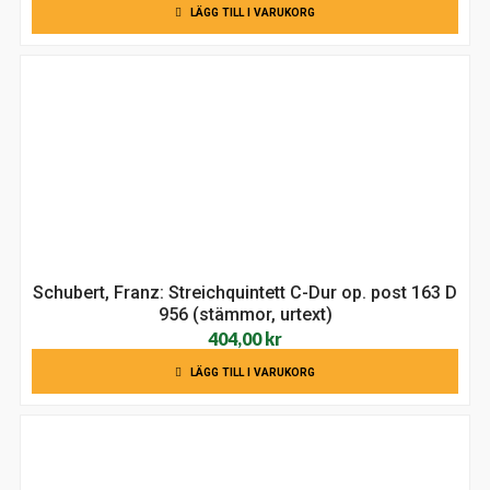
LÄGG TILL I VARUKORG
Schubert, Franz: Streichquintett C-Dur op. post 163 D
956 (stämmor, urtext)
404,00
kr
LÄGG TILL I VARUKORG