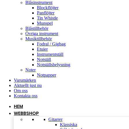
Blåsinstrument
Blockflöjter
Panflöjter
Tin Whistle
Munspel
Blåstillbehör
Övriga instrument
Musiktillbehör
Fodral / Gigbag
Etuier
Instrumentställ
Notställ
Notställsbelysning
Noter
Notpapper
Varumärken
Aktuellt just nu
Om oss
Kontakta oss
HEM
WEBBSHOP
Gitarrer
Klassiska