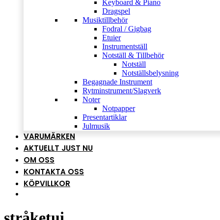
Keyboard & Piano
Dragspel
Musiktillbehör
Fodral / Gigbag
Etuier
Instrumentställ
Notställ & Tillbehör
Notställ
Notställsbelysning
Begagnade Instrument
Rytminstrument/Slagverk
Noter
Notpapper
Presentartiklar
Julmusik
VARUMÄRKEN
AKTUELLT JUST NU
OM OSS
KONTAKTA OSS
KÖPVILLKOR
stråketui