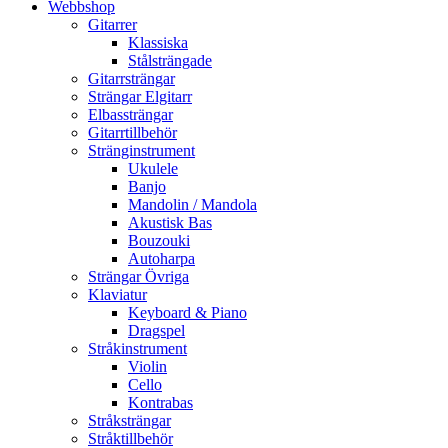
Webbshop
Gitarrer
Klassiska
Stålsträngade
Gitarrsträngar
Strängar Elgitarr
Elbassträngar
Gitarrtillbehör
Stränginstrument
Ukulele
Banjo
Mandolin / Mandola
Akustisk Bas
Bouzouki
Autoharpa
Strängar Övriga
Klaviatur
Keyboard & Piano
Dragspel
Stråkinstrument
Violin
Cello
Kontrabas
Stråksträngar
Stråktillbehör