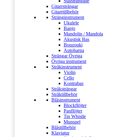
Stålsträngade
Gitarrsträngar
Gitarrtillbehör
Stränginstrument
Ukulele
Banjo
Mandolin / Mandola
Akustisk Bas
Bouzouki
Autoharpa
Strängar Övriga
Övriga instrument
Stråkinstrument
Violin
Cello
Kontrabas
Stråksträngar
Stråktillbehör
Blåsinstrument
Blockflöjter
Panflöjter
Tin Whistle
Munspel
Blåstillbehör
Klaviatur