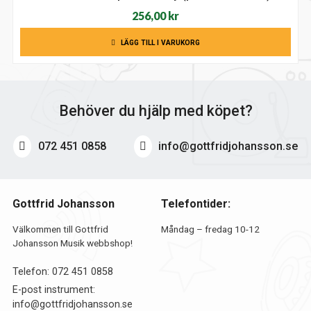
256,00
kr
LÄGG TILL I VARUKORG
Behöver du hjälp med köpet?
072 451 0858
info@gottfridjohansson.se
Gottfrid Johansson
Telefontider:
Välkommen till Gottfrid
Måndag – fredag 10-12
Johansson Musik webbshop!
Telefon:
072 451 0858
E-post instrument:
info@gottfridjohansson.se