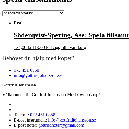
Rea!
Söderqvist-Spering, Åse: Spela tillsa
Det
Det
134,00
kr
119,00
kr
Lägg till i varukorg
ursprungliga
nuvarande
Behöver du hjälp med köpet?
priset
priset
var:
är:
134,00 kr.
119,00 kr.
072 451 0858
info@gottfridjohansson.se
Gottfrid Johansson
Välkommen till Gottfrid Johansson Musik webbshop!
Telefon:
072 451 0858
E-post instrument:
info@gottfridjohansson.se
E-post noter:
gottfridnoter@gmail.com