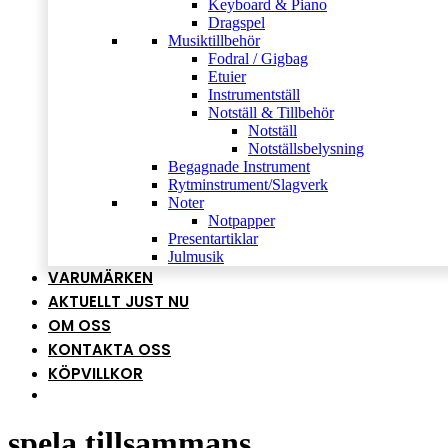
Keyboard & Piano
Dragspel
Musiktillbehör
Fodral / Gigbag
Etuier
Instrumentställ
Notställ & Tillbehör
Notställ
Notställsbelysning
Begagnade Instrument
Rytminstrument/Slagverk
Noter
Notpapper
Presentartiklar
Julmusik
VARUMÄRKEN
AKTUELLT JUST NU
OM OSS
KONTAKTA OSS
KÖPVILLKOR
spela tillsammans