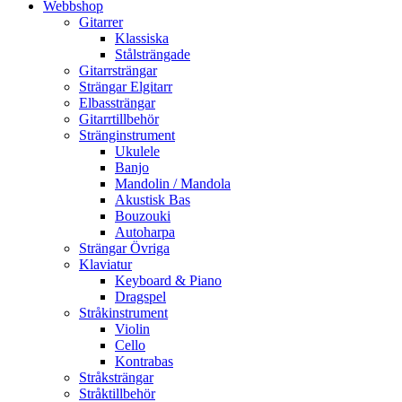
Webbshop
Gitarrer
Klassiska
Stålsträngade
Gitarrsträngar
Strängar Elgitarr
Elbassträngar
Gitarrtillbehör
Stränginstrument
Ukulele
Banjo
Mandolin / Mandola
Akustisk Bas
Bouzouki
Autoharpa
Strängar Övriga
Klaviatur
Keyboard & Piano
Dragspel
Stråkinstrument
Violin
Cello
Kontrabas
Stråksträngar
Stråktillbehör