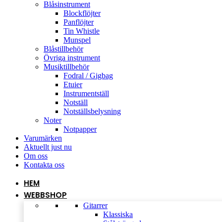
Blåsinstrument
Blockflöjter
Panflöjter
Tin Whistle
Munspel
Blåstillbehör
Övriga instrument
Musiktillbehör
Fodral / Gigbag
Etuier
Instrumentställ
Notställ
Notställsbelysning
Noter
Notpapper
Varumärken
Aktuellt just nu
Om oss
Kontakta oss
HEM
WEBBSHOP
Gitarrer
Klassiska