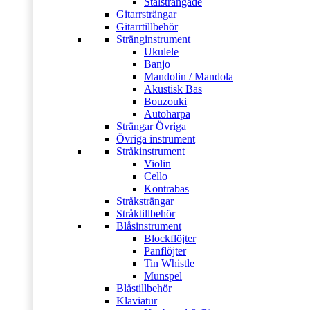
Stålsträngade
Gitarrsträngar
Gitarrtillbehör
Stränginstrument
Ukulele
Banjo
Mandolin / Mandola
Akustisk Bas
Bouzouki
Autoharpa
Strängar Övriga
Övriga instrument
Stråkinstrument
Violin
Cello
Kontrabas
Stråksträngar
Stråktillbehör
Blåsinstrument
Blockflöjter
Panflöjter
Tin Whistle
Munspel
Blåstillbehör
Klaviatur