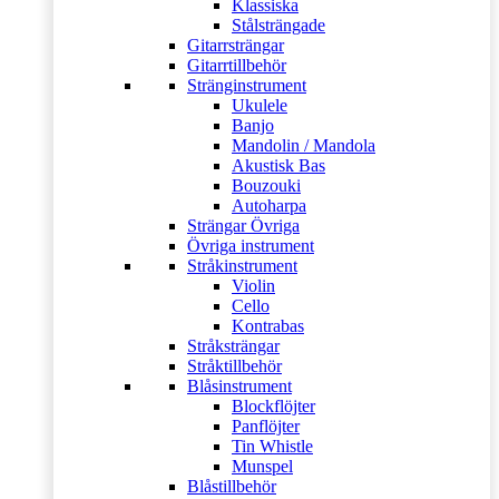
Klassiska
Stålsträngade
Gitarrsträngar
Gitarrtillbehör
Stränginstrument
Ukulele
Banjo
Mandolin / Mandola
Akustisk Bas
Bouzouki
Autoharpa
Strängar Övriga
Övriga instrument
Stråkinstrument
Violin
Cello
Kontrabas
Stråksträngar
Stråktillbehör
Blåsinstrument
Blockflöjter
Panflöjter
Tin Whistle
Munspel
Blåstillbehör