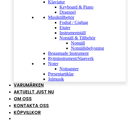
Klaviatur
Keyboard & Piano
Dragspel
Musiktillbehör
Fodral / Gigbag
Etuier
Instrumentställ
Notställ & Tillbehör
Notställ
Notställsbelysning
Begagnade Instrument
Rytminstrument/Slagverk
Noter
Notpapper
Presentartiklar
Julmusik
VARUMÄRKEN
AKTUELLT JUST NU
OM OSS
KONTAKTA OSS
KÖPVILLKOR