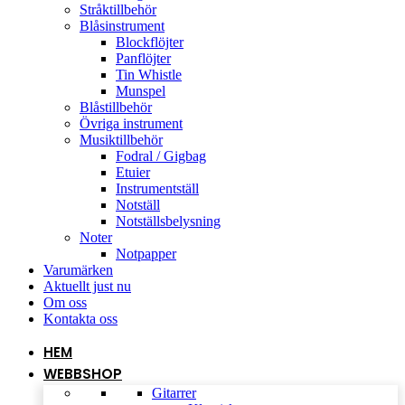
Stråktillbehör
Blåsinstrument
Blockflöjter
Panflöjter
Tin Whistle
Munspel
Blåstillbehör
Övriga instrument
Musiktillbehör
Fodral / Gigbag
Etuier
Instrumentställ
Notställ
Notställsbelysning
Noter
Notpapper
Varumärken
Aktuellt just nu
Om oss
Kontakta oss
HEM
WEBBSHOP
Gitarrer