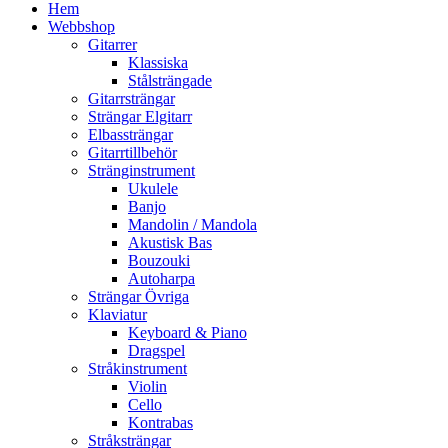
Hem
Webbshop
Gitarrer
Klassiska
Stålsträngade
Gitarrsträngar
Strängar Elgitarr
Elbassträngar
Gitarrtillbehör
Stränginstrument
Ukulele
Banjo
Mandolin / Mandola
Akustisk Bas
Bouzouki
Autoharpa
Strängar Övriga
Klaviatur
Keyboard & Piano
Dragspel
Stråkinstrument
Violin
Cello
Kontrabas
Stråksträngar