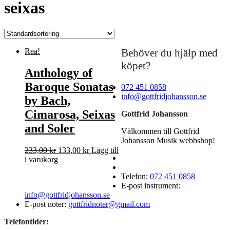
seixas
Rea!
Behöver du hjälp med
köpet?
Anthology of
Baroque Sonatas
072 451 0858
info@gottfridjohansson.se
by Bach,
Cimarosa, Seixas
Gottfrid Johansson
and Soler
Välkommen till Gottfrid
Johansson Musik webbshop!
Det
Det
233,00
kr
133,00
kr
Lägg till
ursprungliga
nuvarande
i varukorg
priset
priset
Telefon:
072 451 0858
var:
är:
E-post instrument:
233,00 kr.
133,00 kr.
info@gottfridjohansson.se
E-post noter:
gottfridnoter@gmail.com
Telefontider: