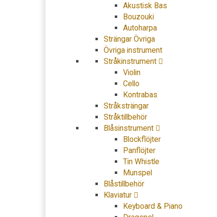
Akustisk Bas
Bouzouki
Autoharpa
Strängar Övriga
Övriga instrument
Stråkinstrument
Violin
Cello
Kontrabas
Stråksträngar
Stråktillbehör
Blåsinstrument
Blockflöjter
Panflöjter
Tin Whistle
Munspel
Blåstillbehör
Klaviatur
Keyboard & Piano