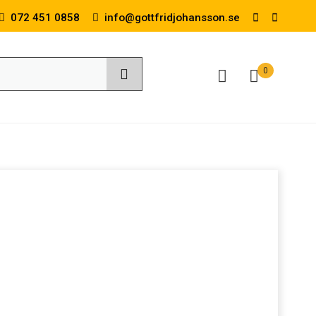
072 451 0858
info@gottfridjohansson.se
0