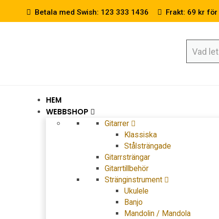
Betala med Swish: 123 333 1436
Frakt: 69 kr för
HEM
WEBBSHOP
Gitarrer
Klassiska
Stålsträngade
Gitarrsträngar
Gitarrtillbehör
Stränginstrument
Ukulele
Banjo
Mandolin / Mandola