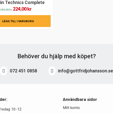
lin Technics Complete
Det
Det
224,00
kr
284,00
kr
ursprungliga
nuvarande
LÄGG TILL I VARUKORG
priset
priset
var:
är:
284,00 kr.
224,00 kr.
Behöver du hjälp med köpet?
072 451 0858
info@gottfridjohansson.s
der:
Användbara sidor
Mitt konto
fredag 10-12