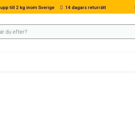
 upp till 2 kg inom Sverige
14 dagars returrätt