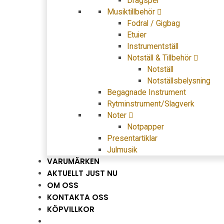
Dragspel
Musiktillbehör
Fodral / Gigbag
Etuier
Instrumentställ
Notställ & Tillbehör
Notställ
Notställsbelysning
Begagnade Instrument
Rytminstrument/Slagverk
Noter
Notpapper
Presentartiklar
Julmusik
VARUMÄRKEN
AKTUELLT JUST NU
OM OSS
KONTAKTA OSS
KÖPVILLKOR