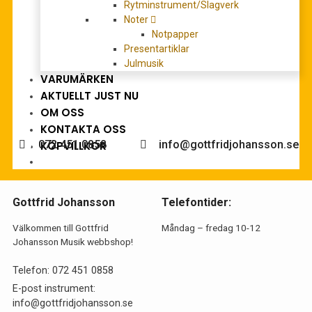
Schott Flute Lounge: Latin Standards
Rytminstrument/Slagverk
Det
Det
249,00
kr
Noter
380,00
kr
Notpapper
ursprungliga
nuvarande
LÄGG TILL I VARUKORG
Presentartiklar
priset
priset
Julmusik
var:
är:
VARUMÄRKEN
380,00 kr.
249,00 kr.
AKTUELLT JUST NU
Behöver du hjälp med köpet?
OM OSS
KONTAKTA OSS
072 451 0858
info@gottfridjohansson.se
KÖPVILLKOR
Gottfrid Johansson
Telefontider:
Välkommen till Gottfrid
Måndag – fredag 10-12
Johansson Musik webbshop!
Telefon:
072 451 0858
E-post instrument:
info@gottfridjohansson.se