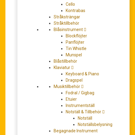
Cello
Kontrabas
Stråksträngar
Stråktillbehör
Schott Flute Lounge: Christmas Classics – 16
Blåsinstrument
Wonderful Christmas Melodies (bok + online audio
Blockflöjter
material)
Panflöjter
338,00
kr
Tin Whistle
LÄGG TILL I VARUKORG
Munspel
Blåstillbehör
Klaviatur
REA!
Keyboard & Piano
Dragspel
Musiktillbehör
Fodral / Gigbag
Etuier
Instrumentställ
Notställ & Tillbehör
Notställ
Notställsbelysning
Begagnade Instrument