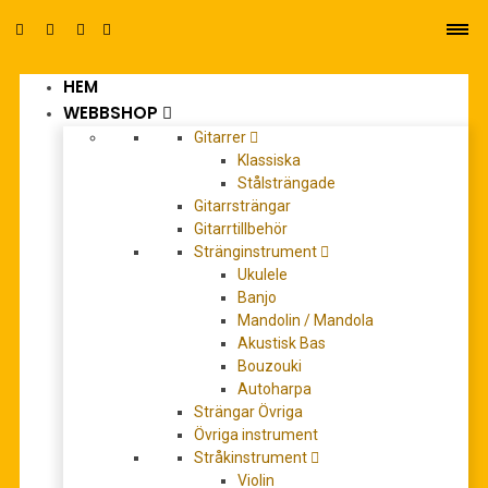
HEM
0
WEBBSHOP
Gitarrer
Klassiska
Stålsträngade
Gitarrsträngar
Gitarrtillbehör
Stränginstrument
schott flute lounge
Ukulele
Banjo
Mandolin / Mandola
Akustisk Bas
Bouzouki
Autoharpa
Strängar Övriga
Övriga instrument
Stråkinstrument
Violin