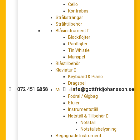
Cello
Kontrabas
Stråksträngar
Stråktillbehör
D’Andrea Pro Plec 346 Round Triangle plektrum
Blåsinstrument
20,00
kr
Blockflöjter
LÄGG TILL I VARUKORG
Panflöjter
Tin Whistle
Munspel
Blåstillbehör
Klaviatur
Behöver du hjälp med köpet?
Keyboard & Piano
Dragspel
072 451 0858
info@gottfridjohansson.se
Musiktillbehör
Fodral / Gigbag
Etuier
Instrumentställ
Gottfrid Johansson
Telefontider:
Notställ & Tillbehör
Notställ
Välkommen till Gottfrid
Måndag – fredag 10-12
Notställsbelysning
Johansson Musik webbshop!
Begagnade Instrument