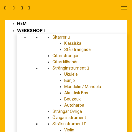
HEM
0
WEBBSHOP
Gitarrer
Klassiska
Stålsträngade
Gitarrsträngar
Gitarrtillbehör
Stränginstrument
Round Triangle
Ukulele
Banjo
Mandolin / Mandola
Akustisk Bas
Bouzouki
Autoharpa
Strängar Övriga
Övriga instrument
Stråkinstrument
Violin