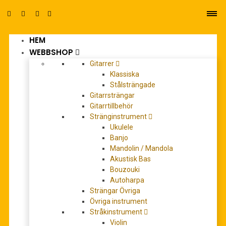
HEM
0
WEBBSHOP
Gitarrer
Klassiska
Stålsträngade
Gitarrsträngar
Gitarrtillbehör
Stränginstrument
Ritz Collection
Ukulele
Banjo
Mandolin / Mandola
Akustisk Bas
Bouzouki
Autoharpa
Strängar Övriga
Övriga instrument
Stråkinstrument
Violin