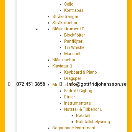
Cello
Kontrabas
Stråksträngar
Stråktillbehör
The Cocktail Bar Piano Solos – the Ritz Collection
Blåsinstrument
319,00
kr
Blockflöjter
LÄGG TILL I VARUKORG
Panflöjter
Tin Whistle
Munspel
Blåstillbehör
Klaviatur
Behöver du hjälp med köpet?
Keyboard & Piano
Dragspel
072 451 0858
info@gottfridjohansson.se
Musiktillbehör
Fodral / Gigbag
Etuier
Instrumentställ
Gottfrid Johansson
Telefontider:
Notställ & Tillbehör
Notställ
Välkommen till Gottfrid
Måndag – fredag 10-12
Notställsbelysning
Johansson Musik webbshop!
Begagnade Instrument