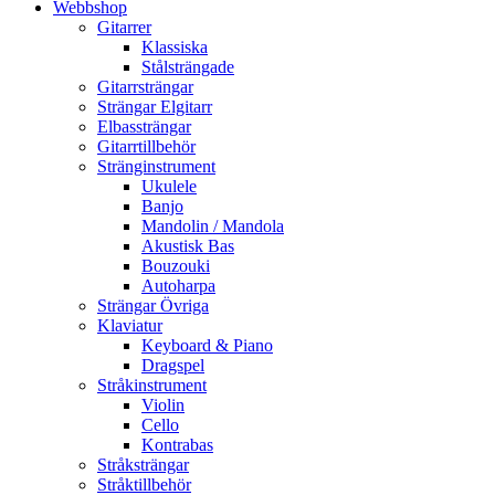
Webbshop
Gitarrer
Klassiska
Stålsträngade
Gitarrsträngar
Strängar Elgitarr
Elbassträngar
Gitarrtillbehör
Stränginstrument
Ukulele
Banjo
Mandolin / Mandola
Akustisk Bas
Bouzouki
Autoharpa
Strängar Övriga
Klaviatur
Keyboard & Piano
Dragspel
Stråkinstrument
Violin
Cello
Kontrabas
Stråksträngar
Stråktillbehör