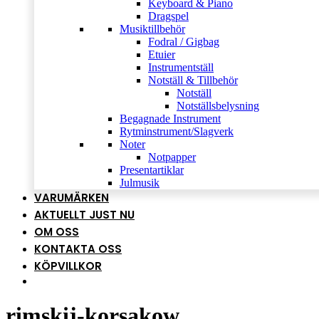
Keyboard & Piano
Dragspel
Musiktillbehör
Fodral / Gigbag
Etuier
Instrumentställ
Notställ & Tillbehör
Notställ
Notställsbelysning
Begagnade Instrument
Rytminstrument/Slagverk
Noter
Notpapper
Presentartiklar
Julmusik
VARUMÄRKEN
AKTUELLT JUST NU
OM OSS
KONTAKTA OSS
KÖPVILLKOR
rimskij-korsakow