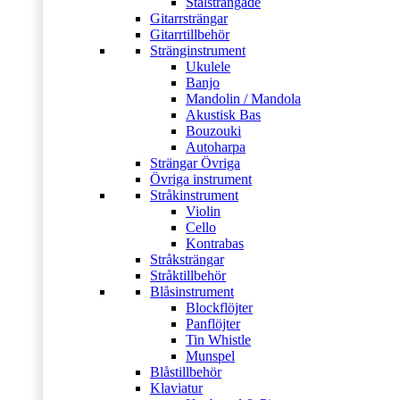
Stålsträngade
Gitarrsträngar
Gitarrtillbehör
Stränginstrument
Ukulele
Banjo
Mandolin / Mandola
Akustisk Bas
Bouzouki
Autoharpa
Strängar Övriga
Övriga instrument
Stråkinstrument
Violin
Cello
Kontrabas
Stråksträngar
Stråktillbehör
Blåsinstrument
Blockflöjter
Panflöjter
Tin Whistle
Munspel
Blåstillbehör
Klaviatur