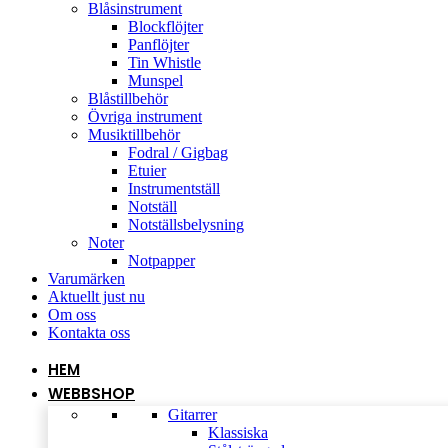
Blåsinstrument
Blockflöjter
Panflöjter
Tin Whistle
Munspel
Blåstillbehör
Övriga instrument
Musiktillbehör
Fodral / Gigbag
Etuier
Instrumentställ
Notställ
Notställsbelysning
Noter
Notpapper
Varumärken
Aktuellt just nu
Om oss
Kontakta oss
HEM
WEBBSHOP
Gitarrer
Klassiska