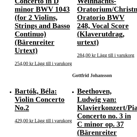
Concerto in D
Weihnachts-
minor BWV 1043
Oratorium/Christ
(for 2 Violins,
Oratorio BWV
Strings and Basso
248, Vocal Score
Continuo)
(Klaverutdrag,
(Bärenreiter
urtext)
Urtext)
284,00
kr
Lägg till i varukorg
254,00
kr
Lägg till i varukorg
Gottfrid Johansson
Bartók, Béla:
Beethoven,
Violin Concerto
Ludwig van:
No.2
Klavierkonzert/Pi
Concerto no. 3 in
429,00
kr
Lägg till i varukorg
C minor op. 37
(Bärenreiter