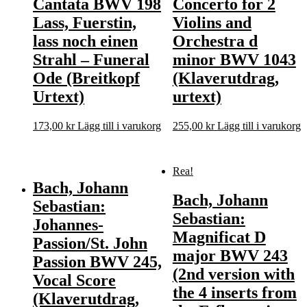
Cantata BWV 198
Concerto for 2
Lass, Fuerstin,
Violins and
lass noch einen
Orchestra d
Strahl – Funeral
minor BWV 1043
Ode (Breitkopf
(Klaverutdrag,
Urtext)
urtext)
173,00
kr
Lägg till i varukorg
255,00
kr
Lägg till i varukorg
Rea!
Bach, Johann
Bach, Johann
Sebastian:
Sebastian:
Johannes-
Magnificat D
Passion/St. John
major BWV 243
Passion BWV 245,
(2nd version with
Vocal Score
the 4 inserts from
(Klaverutdrag,