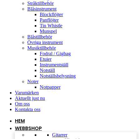
Stråktillbehör
Blåsinstrument
Blockflöjter
Panflöjter
Tin Whistle
Munspel
Blåstillbehör
Övriga instrument
Musiktillbehör
Fodral / Gigbag
Etuier
Instrumentställ
Notställ
Notställsbelysning
Noter
Notpapper
Varumärken
Aktuellt just nu
Om oss
Kontakta oss
HEM
WEBBSHOP
Gitarrer