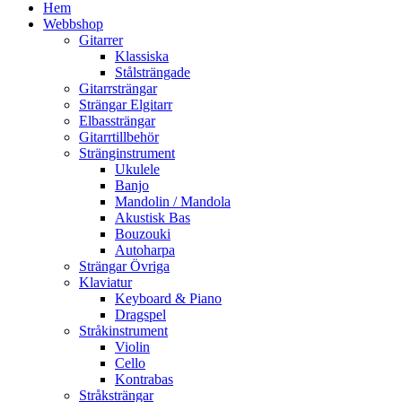
Hem
Webbshop
Gitarrer
Klassiska
Stålsträngade
Gitarrsträngar
Strängar Elgitarr
Elbassträngar
Gitarrtillbehör
Stränginstrument
Ukulele
Banjo
Mandolin / Mandola
Akustisk Bas
Bouzouki
Autoharpa
Strängar Övriga
Klaviatur
Keyboard & Piano
Dragspel
Stråkinstrument
Violin
Cello
Kontrabas
Stråksträngar