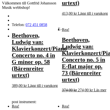
urtext)
Välkommen till Gottfrid Johansson
Musik webbshop!
413,00
kr
Lägg till i varukorg
Telefon:
072 451 0858
E-
Rea!
Beethoven,
Beethoven,
Ludwig van:
Ludwig van:
Klavierkonzert/Piano
Klavierkonzert/Pi
Concerto no. 4 in
Concerto no. 5 in
G minor op. 58
E-flat major op.
(Bärenreiter
73 (Bärenreiter
urtext)
urtext)
389,00
kr
Lägg till i varukorg
Det
Det
374,00
kr
274,00
kr
Läs mer
ursprungliga
nuvarande
priset
priset
post instrument:
var:
är:
Rea!
Rea!
374,00 kr.
274,00 kr.