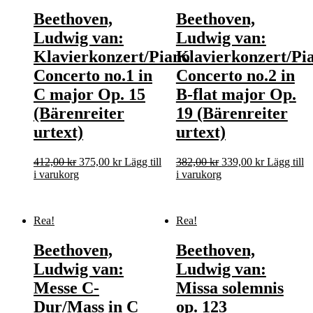
Beethoven,
Beethoven,
Ludwig van:
Ludwig van:
Klavierkonzert/Piano
Klavierkonzert/Pi
Concerto no.1 in
Concerto no.2 in
C major Op. 15
B-flat major Op.
(Bärenreiter
19 (Bärenreiter
urtext)
urtext)
Det
Det
Det
Det
412,00
kr
375,00
kr
Lägg till
382,00
kr
339,00
kr
Lägg till
ursprungliga
nuvarande
ursprungliga
nuvarande
i varukorg
i varukorg
priset
priset
priset
priset
var:
är:
var:
är:
412,00 kr.
375,00 kr.
382,00 kr.
339,00 kr.
Rea!
Rea!
Beethoven,
Beethoven,
Ludwig van:
Ludwig van:
Messe C-
Missa solemnis
Dur/Mass in C
op. 123