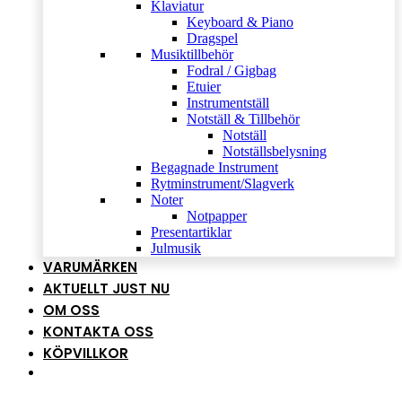
Klaviatur
Keyboard & Piano
Dragspel
Musiktillbehör
Fodral / Gigbag
Etuier
Instrumentställ
Notställ & Tillbehör
Notställ
Notställsbelysning
Begagnade Instrument
Rytminstrument/Slagverk
Noter
Notpapper
Presentartiklar
Julmusik
VARUMÄRKEN
AKTUELLT JUST NU
OM OSS
KONTAKTA OSS
KÖPVILLKOR