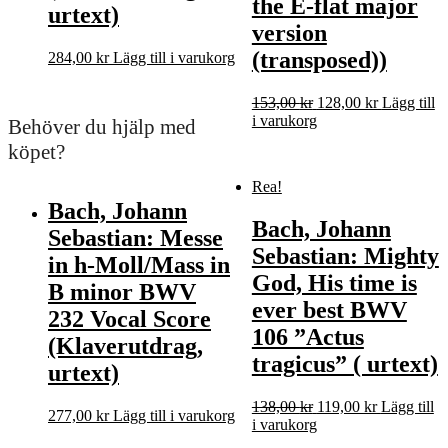
the E-flat major
urtext)
version
(transposed))
284,00
kr
Lägg till i varukorg
Det
Det
153,00
kr
128,00
kr
Lägg till
ursprungliga
nuvarande
i varukorg
Behöver du hjälp med
priset
priset
köpet?
var:
är:
153,00 kr.
128,00 kr.
Rea!
Bach, Johann
Bach, Johann
Sebastian: Messe
Sebastian: Mighty
in h-Moll/Mass in
God, His time is
B minor BWV
ever best BWV
232 Vocal Score
106 ”Actus
(Klaverutdrag,
tragicus” ( urtext)
urtext)
Det
Det
138,00
kr
119,00
kr
Lägg till
277,00
kr
Lägg till i varukorg
ursprungliga
nuvarande
i varukorg
priset
priset