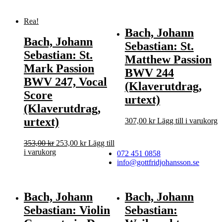
var:
är:
138,00 kr.
119,00 kr.
Rea!
Bach, Johann
Bach, Johann
Sebastian: St.
Sebastian: St.
Matthew Passion
Mark Passion
BWV 244
BWV 247, Vocal
(Klaverutdrag,
Score
urtext)
(Klaverutdrag,
urtext)
307,00
kr
Lägg till i varukorg
Det
Det
353,00
kr
253,00
kr
Lägg till
ursprungliga
nuvarande
i varukorg
072 451 0858
priset
priset
info@gottfridjohansson.se
var:
är:
353,00 kr.
253,00 kr.
Bach, Johann
Bach, Johann
Sebastian: Violin
Sebastian: