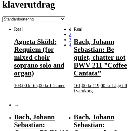
klaverutdrag
Rea!
1
Rea!
2
3
Agneta Sköld:
Bach, Johann
4
Requiem (for
Sebastian: Be
mixed choir
quiet, chatter not
soprano solo and
BWV 211 ”Coffee
organ)
Cantata”
Det
Det
Det
Det
103,00
kr
65,00
kr
Läs mer
161,00
kr
119,00
kr
Lägg till
ursprungliga
nuvarande
ursprungliga
nuvarande
i varukorg
priset
priset
priset
priset
var:
är:
var:
är:
→
103,00 kr.
65,00 kr.
161,00 kr.
119,00 kr.
Bach, Johann
Bach, Johann
Sebastian:
Sebastian: