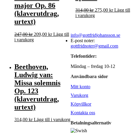
major Op. 86
Det
Det
314,00
kr
275,00
kr
Lägg till
(klaverutdrag,
ursprungliga
nuvarande
i varukorg
urtext)
priset
priset
var:
är:
314,00 kr.
275,00 kr.
Det
Det
247,00
kr
209,00
kr
Lägg till
info@gottfridjohansson.se
ursprungliga
nuvarande
i varukorg
E-post noter:
priset
priset
gottfridnoter@gmail.com
var:
är:
247,00 kr.
209,00 kr.
Telefontider:
Beethoven,
Måndag – fredag 10-12
Ludwig van:
Användbara sidor
Missa solemnis
Mitt konto
Op. 123
Varukorg
(klaverutdrag,
Köpvillkor
urtext)
Kontakta oss
314,00
kr
Lägg till i varukorg
Betalningsalternativ