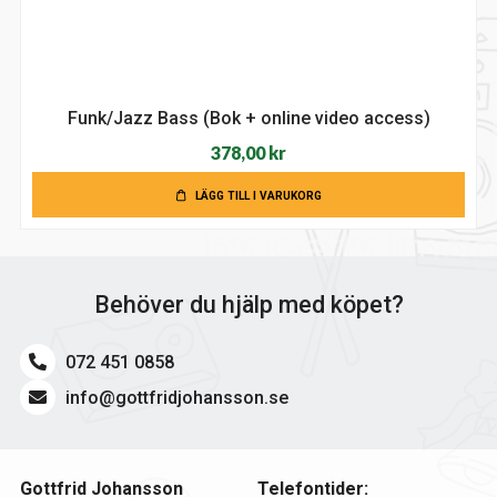
Funk/Jazz Bass (Bok + online video access)
378,00
kr
LÄGG TILL I VARUKORG
Behöver du hjälp med köpet?
072 451 0858
info@gottfridjohansson.se
Gottfrid Johansson
Telefontider: