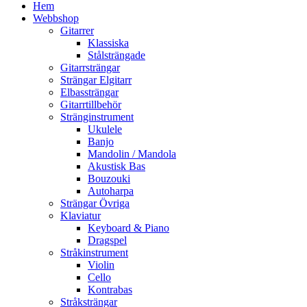
Hem
Webbshop
Gitarrer
Klassiska
Stålsträngade
Gitarrsträngar
Strängar Elgitarr
Elbassträngar
Gitarrtillbehör
Stränginstrument
Ukulele
Banjo
Mandolin / Mandola
Akustisk Bas
Bouzouki
Autoharpa
Strängar Övriga
Klaviatur
Keyboard & Piano
Dragspel
Stråkinstrument
Violin
Cello
Kontrabas
Stråksträngar