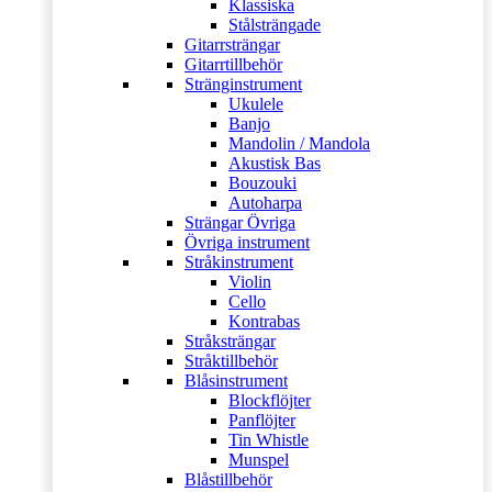
Klassiska
Stålsträngade
Gitarrsträngar
Gitarrtillbehör
Stränginstrument
Ukulele
Banjo
Mandolin / Mandola
Akustisk Bas
Bouzouki
Autoharpa
Strängar Övriga
Övriga instrument
Stråkinstrument
Violin
Cello
Kontrabas
Stråksträngar
Stråktillbehör
Blåsinstrument
Blockflöjter
Panflöjter
Tin Whistle
Munspel
Blåstillbehör