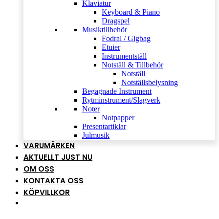
Klaviatur
Keyboard & Piano
Dragspel
Musiktillbehör
Fodral / Gigbag
Etuier
Instrumentställ
Notställ & Tillbehör
Notställ
Notställsbelysning
Begagnade Instrument
Rytminstrument/Slagverk
Noter
Notpapper
Presentartiklar
Julmusik
VARUMÄRKEN
AKTUELLT JUST NU
OM OSS
KONTAKTA OSS
KÖPVILLKOR