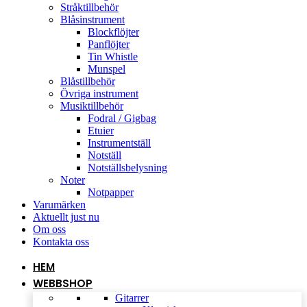
Stråktillbehör
Blåsinstrument
Blockflöjter
Panflöjter
Tin Whistle
Munspel
Blåstillbehör
Övriga instrument
Musiktillbehör
Fodral / Gigbag
Etuier
Instrumentställ
Notställ
Notställsbelysning
Noter
Notpapper
Varumärken
Aktuellt just nu
Om oss
Kontakta oss
HEM
WEBBSHOP
Gitarrer