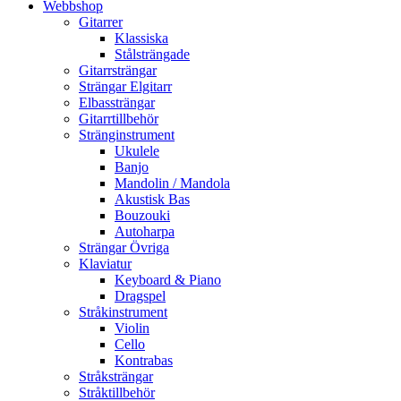
Webbshop
Gitarrer
Klassiska
Stålsträngade
Gitarrsträngar
Strängar Elgitarr
Elbassträngar
Gitarrtillbehör
Stränginstrument
Ukulele
Banjo
Mandolin / Mandola
Akustisk Bas
Bouzouki
Autoharpa
Strängar Övriga
Klaviatur
Keyboard & Piano
Dragspel
Stråkinstrument
Violin
Cello
Kontrabas
Stråksträngar
Stråktillbehör