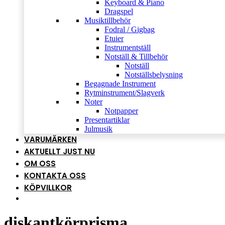
Keyboard & Piano
Dragspel
Musiktillbehör
Fodral / Gigbag
Etuier
Instrumentställ
Notställ & Tillbehör
Notställ
Notställsbelysning
Begagnade Instrument
Rytminstrument/Slagverk
Noter
Notpapper
Presentartiklar
Julmusik
VARUMÄRKEN
AKTUELLT JUST NU
OM OSS
KONTAKTA OSS
KÖPVILLKOR
diskantkörprisma