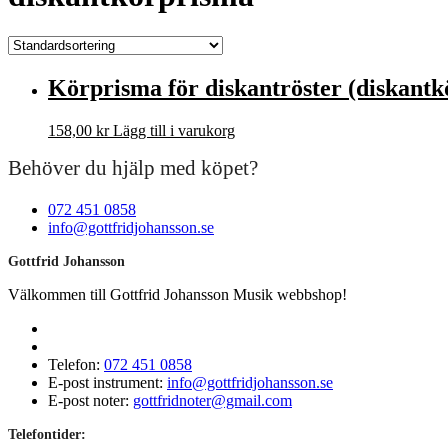
Körprisma för diskantröster (diskantk
158,00
kr
Lägg till i varukorg
Behöver du hjälp med köpet?
072 451 0858
info@gottfridjohansson.se
Gottfrid Johansson
Välkommen till Gottfrid Johansson Musik webbshop!
Telefon:
072 451 0858
E-post instrument:
info@gottfridjohansson.se
E-post noter:
gottfridnoter@gmail.com
Telefontider: