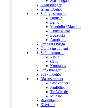
Stålsträngade
Gitarrsträngar
Gitarrtillbehör
Stränginstrument
Ukulele
Banjo
Mandolin / Mandola
Akustisk Bas
Bouzouki
Autoharpa
Strängar Övriga
Övriga instrument
Stråkinstrument
Violin
Cello
Kontrabas
Stråksträngar
Stråktillbehör
Blåsinstrument
Blockflöjter
Panflöjter
Tin Whistle
Munspel
Blåstillbehör
Klaviatur