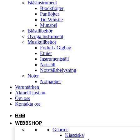
Blåsinstrument
Blockflöjter
Panflöjter
Tin Whistle
Munspel
Blåstillbehör
Övriga instrument
Musiktillbehör
Fodral / Gigbag
Etuier
Instrumentställ
Notställ
Notställsbelysning
Noter
Notpapper
Varumärken
Aktuellt just nu
Om oss
Kontakta oss
HEM
WEBBSHOP
Gitarrer
Klassiska