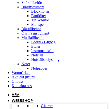
Stråktillbehör
Blåsinstrument
Blockflöjter
Panflöjter
Tin Whistle
Munspel
Blåstillbehör
Övriga instrument
Musiktillbehör
Fodral / Gigbag
Etuier
Instrumentställ
Notställ
Notställsbelysning
Noter
Notpapper
Varumärken
Aktuellt just nu
Om oss
Kontakta oss
HEM
WEBBSHOP
Gitarrer