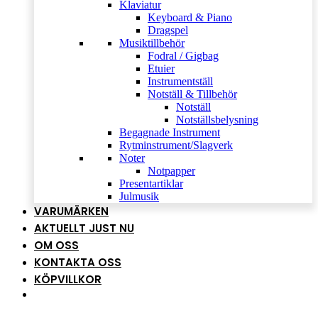
Klaviatur
Keyboard & Piano
Dragspel
Musiktillbehör
Fodral / Gigbag
Etuier
Instrumentställ
Notställ & Tillbehör
Notställ
Notställsbelysning
Begagnade Instrument
Rytminstrument/Slagverk
Noter
Notpapper
Presentartiklar
Julmusik
VARUMÄRKEN
AKTUELLT JUST NU
OM OSS
KONTAKTA OSS
KÖPVILLKOR