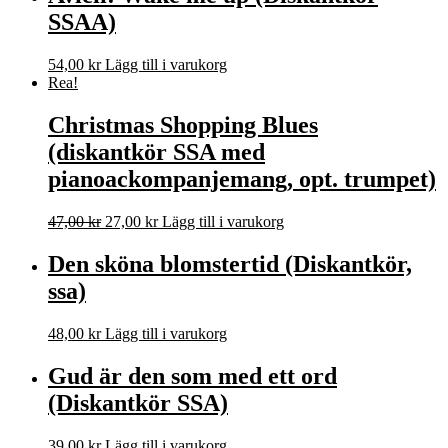
SSAA)
54,00
kr
Lägg till i varukorg
Rea!
Christmas Shopping Blues
(diskantkör SSA med
pianoackompanjemang, opt. trumpet)
Det
Det
47,00
kr
27,00
kr
Lägg till i varukorg
ursprungliga
nuvarande
priset
priset
Den sköna blomstertid (Diskantkör,
var:
är:
ssa)
47,00 kr.
27,00 kr.
48,00
kr
Lägg till i varukorg
Gud är den som med ett ord
(Diskantkör SSA)
39,00
kr
Lägg till i varukorg