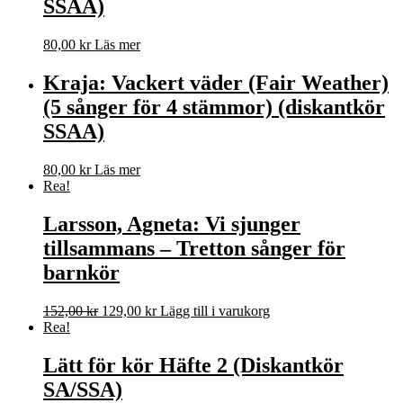
SSAA)
80,00
kr
Läs mer
Kraja: Vackert väder (Fair Weather)
(5 sånger för 4 stämmor) (diskantkör
SSAA)
80,00
kr
Läs mer
Rea!
Larsson, Agneta: Vi sjunger
tillsammans – Tretton sånger för
barnkör
Det
Det
152,00
kr
129,00
kr
Lägg till i varukorg
ursprungliga
nuvarande
Rea!
priset
priset
var:
är:
Lätt för kör Häfte 2 (Diskantkör
152,00 kr.
129,00 kr.
SA/SSA)