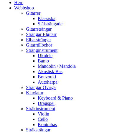
Hem
Webbshop
Gitarrer
Klassiska
Stålsträngade
Gitarrsträngar
Strängar Elgitarr
Elbassträngar
Gitarrtillbehör
Stränginstrument
Ukulele
Banjo
Mandolin / Mandola
Akustisk Bas
Bouzouki
Autoharpa
Strängar Övriga
Klaviatur
Keyboard & Piano
Dragspel
Stråkinstrument
Violin
Cello
Kontrabas
Stråksträngar