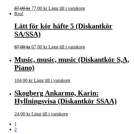
Det
Det
87,00
kr
77,00
kr
Lägg till i varukorg
ursprungliga
nuvarande
Rea!
priset
priset
var:
är:
Lätt för kör häfte 5 (Diskantkör
87,00 kr.
77,00 kr.
SA/SSA)
Det
Det
87,00
kr
67,00
kr
Lägg till i varukorg
ursprungliga
nuvarande
priset
priset
Music, music, music (Diskantkör S,A,
var:
är:
Piano)
87,00 kr.
67,00 kr.
104,00
kr
Lägg till i varukorg
Skogberg Ankarmo, Karin:
Hyllningsvisa (Diskantkör SSAA)
24,00
kr
Lägg till i varukorg
1
2