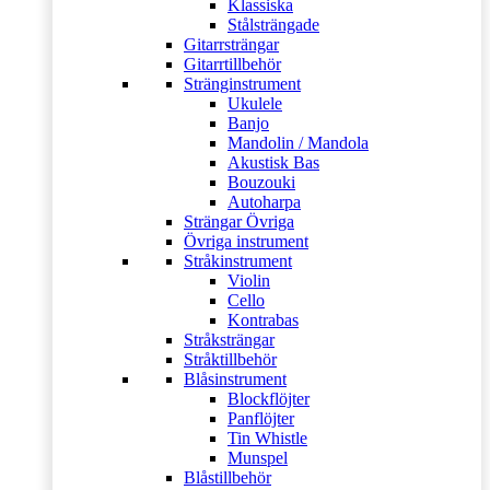
Klassiska
Stålsträngade
Gitarrsträngar
Gitarrtillbehör
Stränginstrument
Ukulele
Banjo
Mandolin / Mandola
Akustisk Bas
Bouzouki
Autoharpa
Strängar Övriga
Övriga instrument
Stråkinstrument
Violin
Cello
Kontrabas
Stråksträngar
Stråktillbehör
Blåsinstrument
Blockflöjter
Panflöjter
Tin Whistle
Munspel
Blåstillbehör