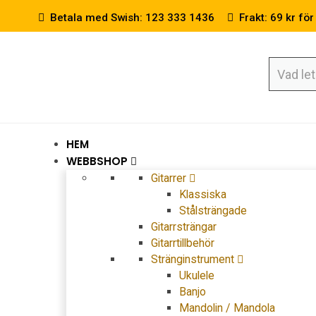
Betala med Swish: 123 333 1436
Frakt: 69 kr för
HEM
WEBBSHOP
Gitarrer
Klassiska
Stålsträngade
Gitarrsträngar
Gitarrtillbehör
Stränginstrument
Ukulele
Banjo
Mandolin / Mandola