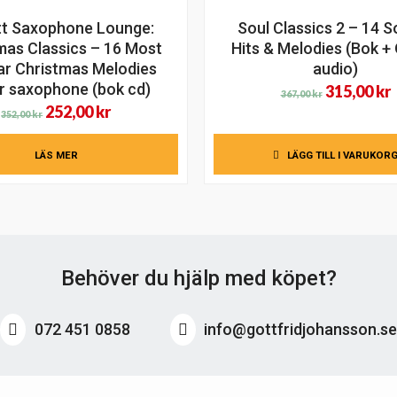
t Saxophone Lounge:
Soul Classics 2 – 14 S
mas Classics – 16 Most
Hits & Melodies (Bok + 
ar Christmas Melodies
audio)
r saxophone (bok cd)
Det
315,00
kr
367,00
kr
Det
Det
252,00
kr
ursprungl
352,00
kr
ursprungliga
nuvarande
priset
p
LÄS MER
priset
priset
LÄGG TILL I VARUKOR
var:
ä
var:
är:
367,00 kr.
3
352,00 kr.
252,00 kr.
Behöver du hjälp med köpet?
072 451 0858
info@gottfridjohansson.s