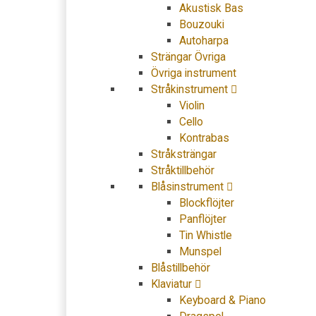
Akustisk Bas
Bouzouki
Autoharpa
Strängar Övriga
Övriga instrument
Stråkinstrument
Violin
Cello
Kontrabas
Stråksträngar
Stråktillbehör
Blåsinstrument
Blockflöjter
Panflöjter
Tin Whistle
Munspel
Blåstillbehör
Klaviatur
Keyboard & Piano