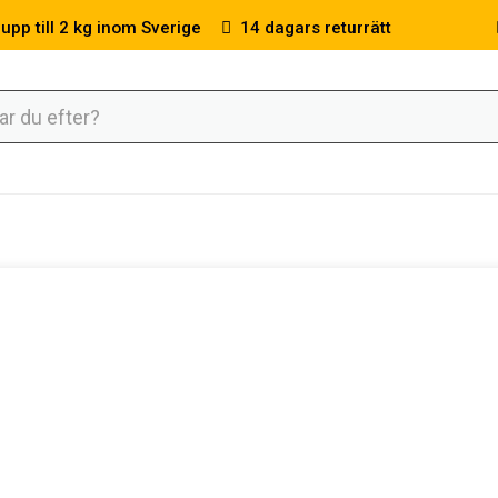
 upp till 2 kg inom Sverige
14 dagars returrätt