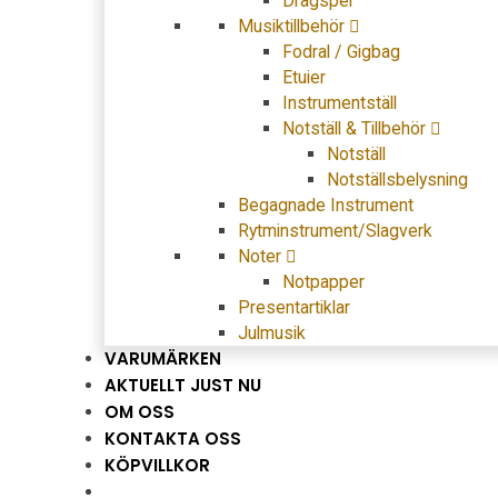
Dragspel
Musiktillbehör
Fodral / Gigbag
Etuier
Instrumentställ
Notställ & Tillbehör
Notställ
Notställsbelysning
Begagnade Instrument
Rytminstrument/Slagverk
Noter
Notpapper
Presentartiklar
Julmusik
VARUMÄRKEN
AKTUELLT JUST NU
OM OSS
KONTAKTA OSS
KÖPVILLKOR