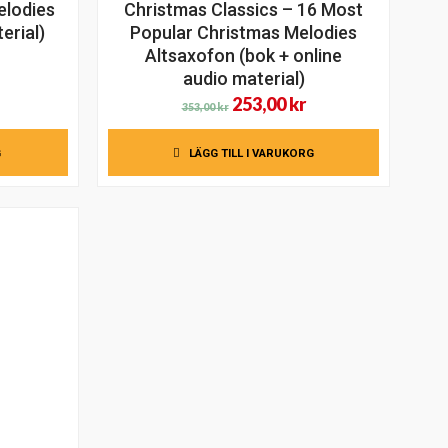
elodies
Christmas Classics – 16 Most
erial)
Popular Christmas Melodies
Altsaxofon (bok + online
audio material)
Det
Det
253,00
kr
353,00
kr
ursprungliga
nuvarande
G
LÄGG TILL I VARUKORG
priset
priset
var:
är:
353,00 kr.
253,00 kr.