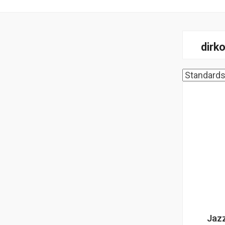
dirk
Jaz