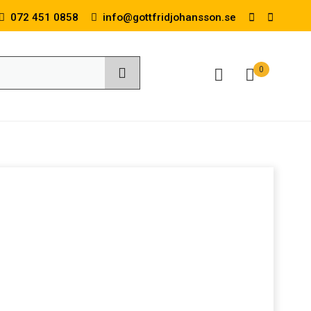
072 451 0858
info@gottfridjohansson.se
0