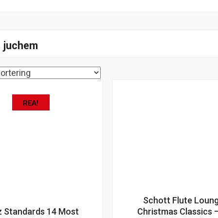
o juchem
REA!
Schott Flute Loung
z Standards 14 Most
Christmas Classics 