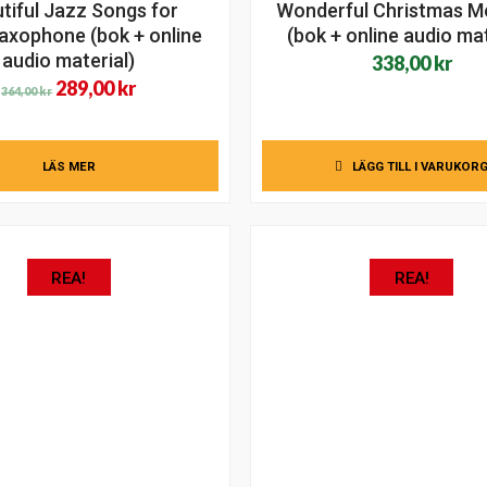
tiful Jazz Songs for
Wonderful Christmas M
axophone (bok + online
(bok + online audio mat
audio material)
338,00
kr
Det
Det
289,00
kr
364,00
kr
ursprungliga
nuvarande
priset
priset
LÄS MER
LÄGG TILL I VARUKOR
var:
är:
364,00 kr.
289,00 kr.
REA!
REA!