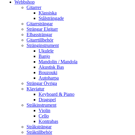
Webbshop
Gitarrer
Klassiska
Stålsträngade
Gitarrsträngar
Strängar Elgitarr
Elbassträngar
Gitarrtillbehör
Stränginstrument
Ukulele
Banjo
Mandolin / Mandola
Akustisk Bas
Bouzouki
Autoharpa
Strängar Övriga
Klaviatur
Keyboard & Piano
Dragspel
Stråkinstrument
Violin
Cello
Kontrabas
Stråksträngar
Stråktillbehör