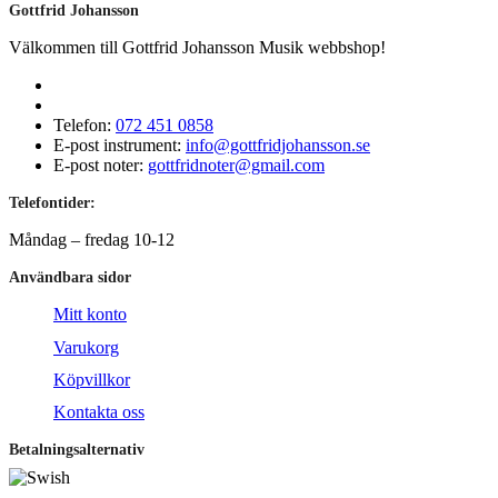
Gottfrid Johansson
Välkommen till Gottfrid Johansson Musik webbshop!
Telefon:
072 451 0858
E-post instrument:
info@gottfridjohansson.se
E-post noter:
gottfridnoter@gmail.com
Telefontider:
Måndag – fredag 10-12
Användbara sidor
Mitt konto
Varukorg
Köpvillkor
Kontakta oss
Betalningsalternativ