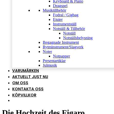
Keyboard & Piano
Dragspel
Musiktillbehör
Fodral / Gigbag
Etuier
Instrumentställ
Notställ & Tillbehör
Notställ
Notställsbelysning
Begagnade Instrument
Rytminstrument/Slagverk
Noter
Notpapper
Presentartiklar
Julmusik
VARUMÄRKEN
AKTUELLT JUST NU
OM OSS
KONTAKTA OSS
KÖPVILLKOR
Die Hochzeit des Figaro