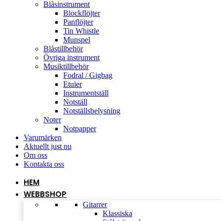
Blåsinstrument
Blockflöjter
Panflöjter
Tin Whistle
Munspel
Blåstillbehör
Övriga instrument
Musiktillbehör
Fodral / Gigbag
Etuier
Instrumentställ
Notställ
Notställsbelysning
Noter
Notpapper
Varumärken
Aktuellt just nu
Om oss
Kontakta oss
HEM
WEBBSHOP
Gitarrer
Klassiska