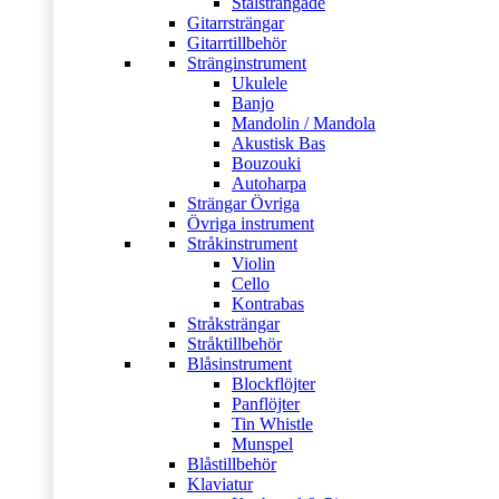
Stålsträngade
Gitarrsträngar
Gitarrtillbehör
Stränginstrument
Ukulele
Banjo
Mandolin / Mandola
Akustisk Bas
Bouzouki
Autoharpa
Strängar Övriga
Övriga instrument
Stråkinstrument
Violin
Cello
Kontrabas
Stråksträngar
Stråktillbehör
Blåsinstrument
Blockflöjter
Panflöjter
Tin Whistle
Munspel
Blåstillbehör
Klaviatur