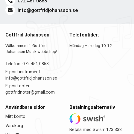
072 451 0858
info@gottfridjohansson.se
Gottfrid Johansson
Telefontider:
Välkommen till Gottfrid
Måndag – fredag 10-12
Johansson Musik webbshop!
Telefon:
072 451 0858
E-post instrument:
info@gottfridjohansson.se
E-post noter:
gottfridnoter@gmail.com
Användbara sidor
Betalningsalternativ
Mitt konto
Varukorg
Betala med Swish: 123 333