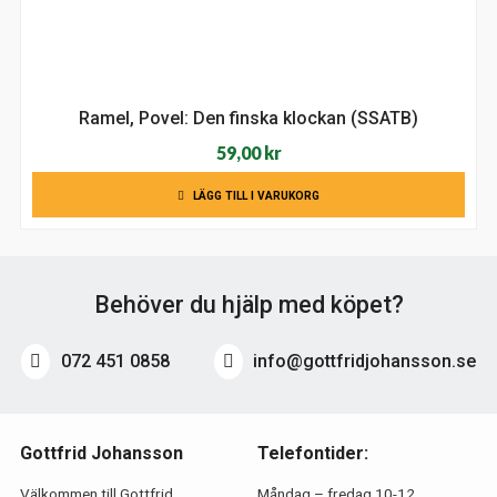
Ramel, Povel: Den finska klockan (SSATB)
59,00
kr
LÄGG TILL I VARUKORG
Behöver du hjälp med köpet?
072 451 0858
info@gottfridjohansson.se
Gottfrid Johansson
Telefontider:
Välkommen till Gottfrid
Måndag – fredag 10-12